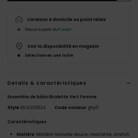
Accessoires
néoprène
Livraison à domicile ou point relais
Vêtements
Prévue à partir du
11 août
Voir la disponibilité en magasin
Accessoires
Sélectionnez une taille
Chaussures
Details & caractéristiques
Fitness
Ensemble de bikini Bralette Vert Femme
Snow
Style
ERJX203524
Code couleur
ghy0
Swim
Caractéristiques
Matière :
Matière texturée douce, résistante, stretch