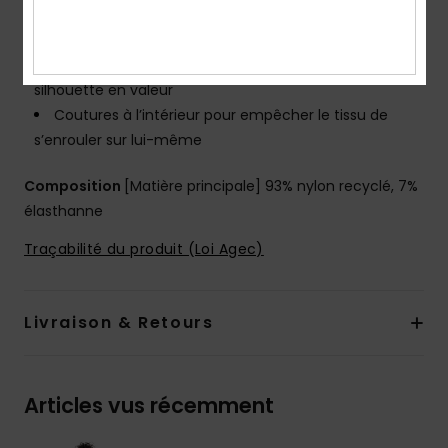
Ouverture des jambes légèrement plus haute pour
mettre la silhouette en valeur
Ouverture des jambes sans coutures pour mettre la
silhouette en valeur
Coutures à l’intérieur pour empêcher le tissu de
s’enrouler sur lui-même
Composition
[Matière principale] 93% nylon recyclé, 7%
élasthanne
Traçabilité du produit (Loi Agec)
Livraison & Retours
Articles vus récemment