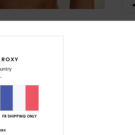
Deta
Haut 
Style
 ROXY
untry
Carac
M
en n
M
E
B
FR SHIPPING ONLY
M
C
IES
B