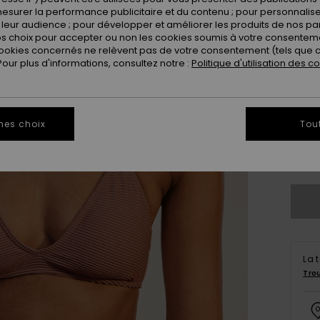
Coule
esurer la performance publicitaire et du contenu ; pour personnaliser 
leur audience ; pour développer et améliorer les produits de nos pa
 choix pour accepter ou non les cookies soumis à votre consenteme
ookies concernés ne relèvent pas de votre consentement (tels que c
ur plus d'informations, consultez notre :
Politique d'utilisation des c
xs
mes choix
Tou
Vo
La 
Tro