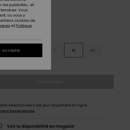
Cedar Wood
ur
les publicités ; et
rtenaires. Vous
nt, ou vous y
ertains cookies de
ookies
et
Politique
s
m
l
xl
xxl
t accepter
ir le Guide des tailles
Indisponible
taille sélectionnée n'est plus disponible en ligne.
uver d'autres options
Voir la disponibilité en magasin