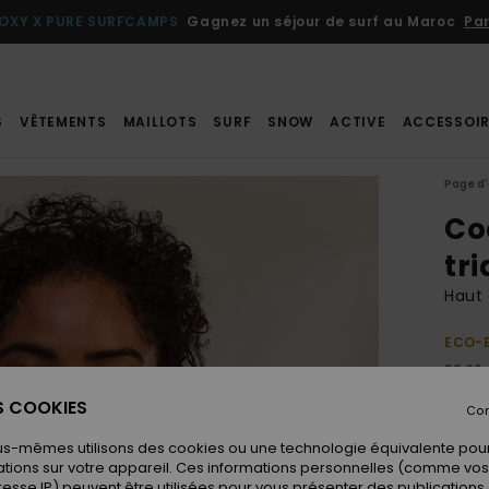
OXY X PURE SURFCAMPS
Gagnez un séjour de surf au Maroc
Par
S
VÊTEMENTS
MAILLOTS
SURF
SNOW
ACTIVE
ACCESSOIR
Page d'
Co
tr
Haut 
ECO-
39,99
20,
ES COOKIES
Con
BONS 
us-mêmes utilisons des cookies ou une technologie équivalente pour
tions sur votre appareil. Ces informations personnelles (comme v
resse IP) peuvent être utilisées pour vous présenter des publications