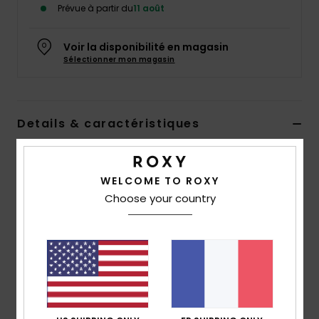
Prévue à partir du
11 août
Accessoires
néoprène
Voir la disponibilité en magasin
Sélectionner mon magasin
Vêtements
Accessoires
Details & caractéristiques
Chaussures
Bonnet à revers Rose Fille
Style
ERLHA03166
Code couleur
mkr0
WELCOME TO ROXY
Fitness
Choose your country
Caractéristiques
Snow
matière :
tricot en acrylique
coupe :
Slouchy fit, une coupe loose et confortable
Swim
Logo :
plaque en métal ROXY
Composition
[Matière principale] 100% acrylique