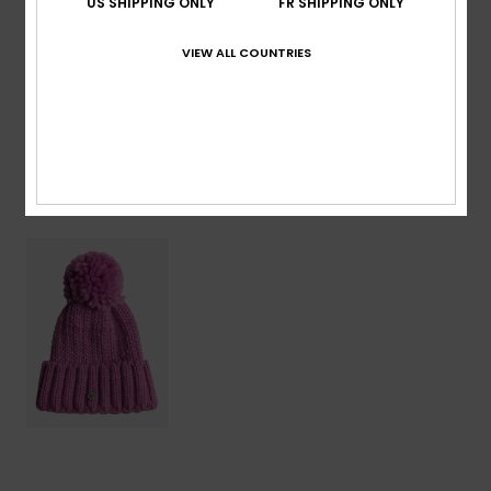
US SHIPPING ONLY
FR SHIPPING ONLY
Traçabilité du produit (Loi Agec)
VIEW ALL COUNTRIES
Livraison & Retours
Articles vus récemment