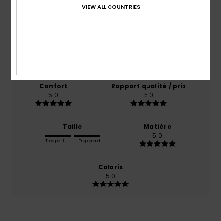
5.0
VIEW ALL COUNTRIES
/5
basé sur
1 avis vérifiés
depuis septembre 2025
100% de nos clients recommandent ce produit
Confort
Rapport qualité / prix
5.0
5.0
Taille
Matière
5.0
Trop petit
Trop grand
Coloris
5.0