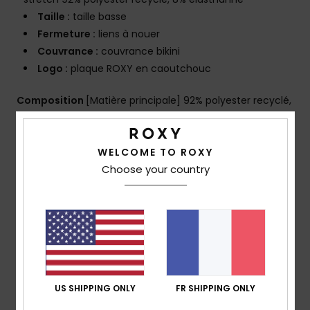
Taille :
taille basse
Fermeture :
liens à nouer
Couvrance :
couvrance bikini
Logo :
plaque ROXY en caoutchouc
Composition
[Matière principale] 92% polyester recyclé,
8% élasthanne
Traçabilité du produit (Loi Agec)
WELCOME TO ROXY
Choose your country
Livraison & Retours
Avis clients
US SHIPPING ONLY
FR SHIPPING ONLY
Note moyenne