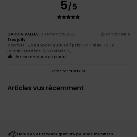
5
/5
GARCIA VALLES
30 septembre 2025
Achat vérifié
Tres jolly
Confort
: 5
Rapport qualité / prix
: 5
Taille
: Taille
/5
/5
parfaite
Matière
: 5
Coloris
: 5
/5
/5
Je recommande ce produit
Vérifié par
TrustVille
Articles vus récemment
Livraison et retours gratuits pour les membres