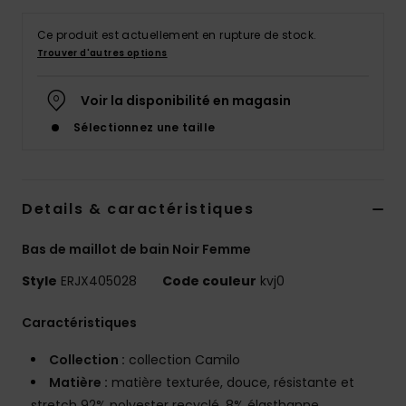
Accessoires
néoprène
Ce produit est actuellement en rupture de stock.
Trouver d'autres options
Vêtements
Voir la disponibilité en magasin
Sélectionnez une taille
Accessoires
Chaussures
Details & caractéristiques
Fitness
Bas de maillot de bain Noir Femme
Style
ERJX405028
Code couleur
kvj0
Snow
Caractéristiques
Swim
Collection :
collection Camilo
Matière :
matière texturée, douce, résistante et
stretch 92% polyester recyclé, 8% élasthanne