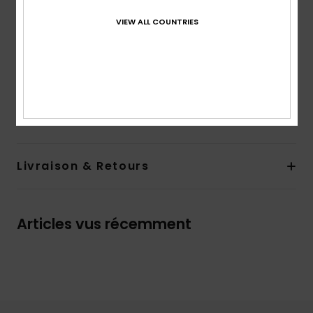
Fermeture :
fermeture par demi-zip
Logotage :
Écusson en cuir Roxy sur la manche
VIEW ALL COUNTRIES
gauche
Autres caractéristiques :
Fermeture éclair en nylon
Composition
[Matière principale] 100% polyester
Traçabilité du produit (Loi Agec)
Livraison & Retours
Articles vus récemment