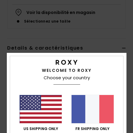
Accessoires
néoprène
Voir la disponibilité en magasin
Sélectionnez une taille
Vêtements
Accessoires
Details & caractéristiques
Polaire à demi-zip Beige Filles 4-16 ans
Chaussures
WELCOME TO ROXY
Style
ERGPF03067
Code couleur
tec0
Choose your country
Fitness
Caractéristiques
Matière :
Matière sherpa double face contrecollée
Snow
en polyester [300 g/m2]
coupe :
coupe regular
Swim
Encolure :
col montant
Manches :
manches longues
US SHIPPING ONLY
FR SHIPPING ONLY