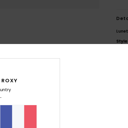
Deta
Lunet
Style
Carac
C
M
 ROXY
T
M
untry
V
E
D
140 
G