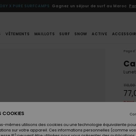
OXY X PURE SURFCAMPS
Gagnez un séjour de surf au Maroc
Par
S
VÊTEMENTS
MAILLOTS
SURF
SNOW
ACTIVE
ACCESSOIR
Page d'
Ca
Lunet
110,00
77,
BONS 
ES COOKIES
Con
Coule
us-mêmes utilisons des cookies ou une technologie équivalente pour
tions sur votre appareil. Ces informations personnelles (comme v
resse IP) peuvent être utilisées pour vous présenter des publications