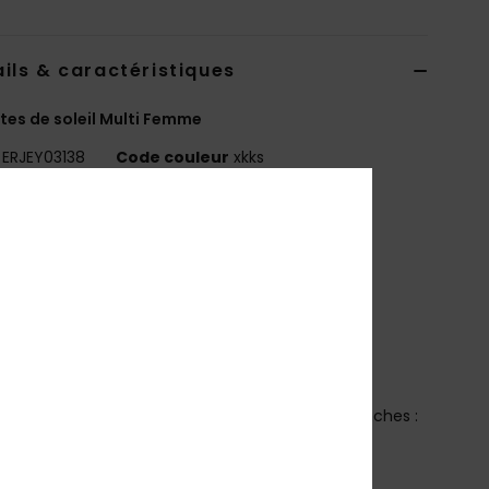
ils & caractéristiques
tes de soleil Multi Femme
ERJEY03138
Code couleur
xkks
téristiques
ollection :
Collection Lifestyle
atière :
Plastique et bio-acétate
echnologie :
Protection anti-UV 100%
onture :
Monture en bio-acétate faite à la main
erres :
Verres ZEISS CR 39
nveloppement du visage :
Base 2
imensions :
Verres : 50 mm / Pont : 19 mm / Branches :
mm / Hauteur des verres : 42,2 mm
arantie :
2 ans