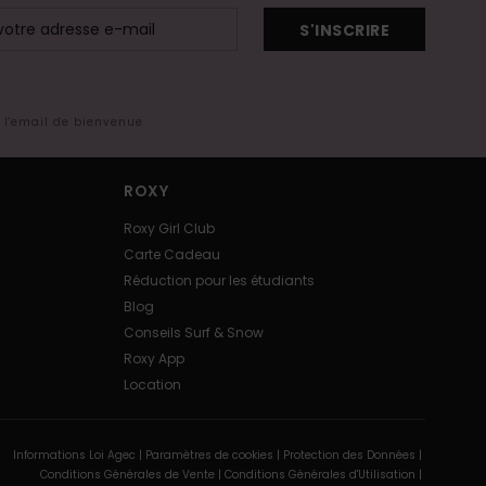
S'INSCRIRE
s l'email de bienvenue
ROXY
Roxy Girl Club
Carte Cadeau
Réduction pour les étudiants
Blog
Conseils Surf & Snow
Roxy App
Location
Informations Loi Agec |
Paramètres de cookies |
Protection des Données |
Conditions Générales de Vente |
Conditions Générales d'Utilisation |