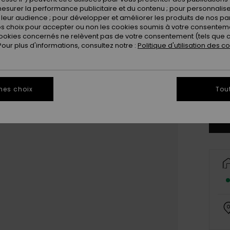
esurer la performance publicitaire et du contenu ; pour personnaliser 
leur audience ; pour développer et améliorer les produits de nos pa
 choix pour accepter ou non les cookies soumis à votre consenteme
ookies concernés ne relèvent pas de votre consentement (tels que c
ur plus d'informations, consultez notre :
Politique d'utilisation des c
Il ne 
mes choix
Tou