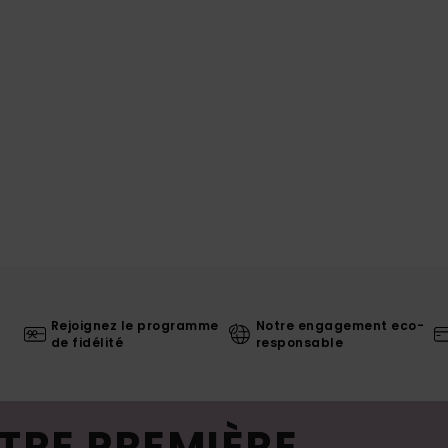
Rejoignez le programme
Notre engagement eco-
de fidélité
responsable
TRE PREMIÈRE