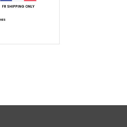
A
FR SHIPPING ONLY
É
C
IES
T
Comp
Traça
Livr