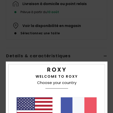
Accessoires
Livraison à domicile ou point relais
néoprène
Prévue à partir du
10 août
Vêtements
Voir la disponibilité en magasin
Sélectionnez une taille
Accessoires
Chaussures
Details & caractéristiques
Jupe paréo Rouge Femme
Fitness
Style
ERJWK03196
Code couleur
rmz0
WELCOME TO ROXY
Choose your country
Snow
Caractéristiques
Swim
Matière :
coton et viscose [140 g/m2]
Coupe :
Mini-jupe style paréo
Fermeture éclair dissimulée à l’intérieur de la taille et