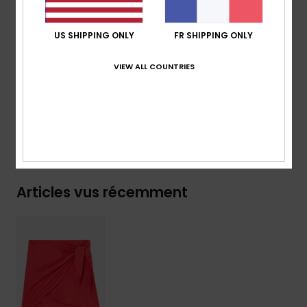
détails d’auto-attache
US SHIPPING ONLY
FR SHIPPING ONLY
Composition
[Matière principale] 60% coton, 40%
viscose
VIEW ALL COUNTRIES
Traçabilité du produit (Loi Agec)
Livraison & Retours
Articles vus récemment