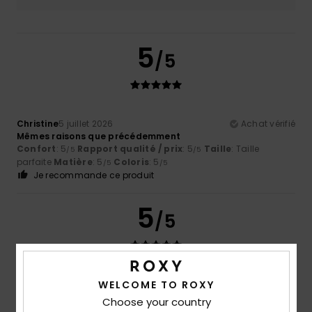
5
/5
Christine
5 juillet 2026
Achat vérifié
Mêmes raisons que précédemment
Confort
: 5
Rapport qualité / prix
: 5
Taille
: Taille
/5
/5
parfaite
Matière
: 5
Coloris
: 5
/5
/5
Je recommande ce produit
5
/5
Helene
4 juillet 2026
Achat vérifié
WELCOME TO ROXY
Je le porte très souvent, il est tout à la fois sport et
Choose your country
élégant. Il me ressemble