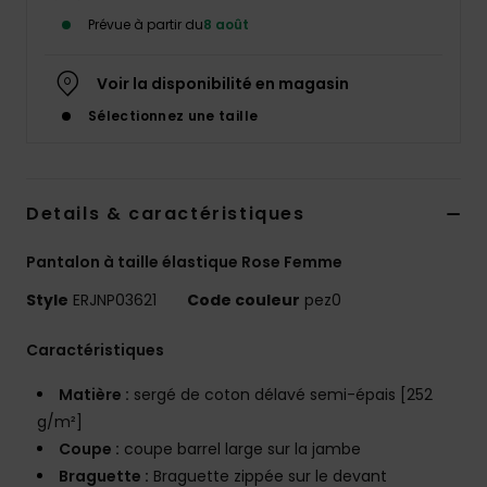
Accessoires
Prévue à partir du
8 août
néoprène
Voir la disponibilité en magasin
Vêtements
Sélectionnez une taille
Accessoires
Details & caractéristiques
Chaussures
Pantalon à taille élastique Rose Femme
Fitness
Style
ERJNP03621
Code couleur
pez0
Caractéristiques
Snow
Matière :
sergé de coton délavé semi-épais [252
Swim
g/m²]
Coupe :
coupe barrel large sur la jambe
Braguette :
Braguette zippée sur le devant