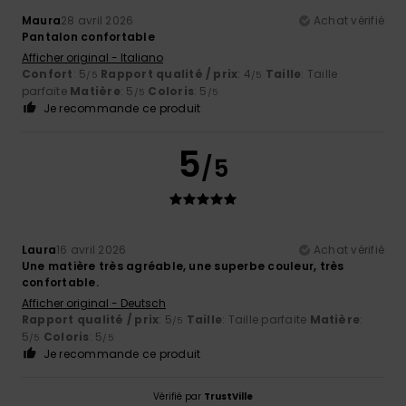
Maura
28 avril 2026
Achat vérifié
Pantalon confortable
Afficher original - Italiano
Confort
: 5
Rapport qualité / prix
: 4
Taille
: Taille
/5
/5
parfaite
Matière
: 5
Coloris
: 5
/5
/5
Je recommande ce produit
5
/5
Laura
16 avril 2026
Achat vérifié
Une matière très agréable, une superbe couleur, très
confortable.
Afficher original - Deutsch
Rapport qualité / prix
: 5
Taille
: Taille parfaite
Matière
:
/5
5
Coloris
: 5
/5
/5
Je recommande ce produit
Vérifié par
TrustVille