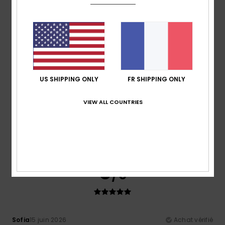
Confort
: 5
Rapport qualité / prix
: 4
Taille
: Taille
/5
/5
parfaite
Matière
: 5
Coloris
: 5
/5
/5
Je recommande ce produit
5
/5
US SHIPPING ONLY
FR SHIPPING ONLY
VIEW ALL COUNTRIES
Lydie
30 juin 2026
Achat vérifié
Coupe couleur matiere parfaite
Confort
: 5
Rapport qualité / prix
: 5
Taille
: Trop grand
/5
/5
Matière
: 5
Coloris
: 5
/5
/5
Je recommande ce produit
5
/5
Sofia
15 juin 2026
Achat vérifié