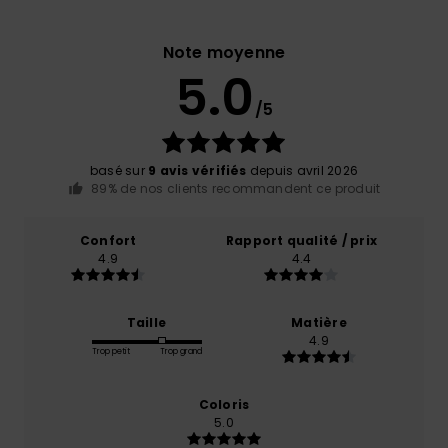
Note moyenne
5.0
/5
basé sur
9 avis vérifiés
depuis avril 2026
89% de nos clients recommandent ce produit
Confort
Rapport qualité / prix
4.9
4.4
Taille
Matière
4.9
Trop petit
Trop grand
Coloris
5.0