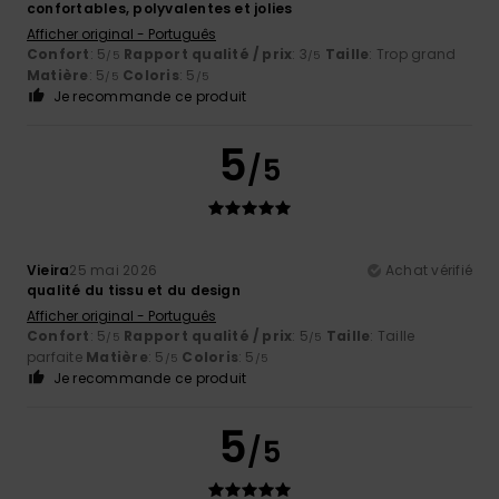
confortables, polyvalentes et jolies
Afficher original - Português
Confort
: 5
Rapport qualité / prix
: 3
Taille
: Trop grand
/5
/5
Matière
: 5
Coloris
: 5
/5
/5
Je recommande ce produit
5
/5
Vieira
25 mai 2026
Achat vérifié
qualité du tissu et du design
Afficher original - Português
Confort
: 5
Rapport qualité / prix
: 5
Taille
: Taille
/5
/5
parfaite
Matière
: 5
Coloris
: 5
/5
/5
Je recommande ce produit
5
/5