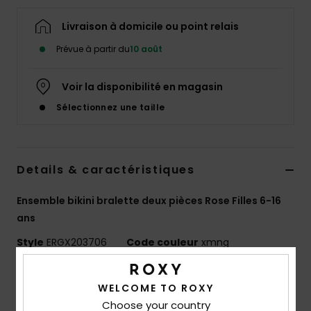
Accessoires
néoprène
Livraison à domicile ou point relais
Prévue à partir du
10 août
Vêtements
Voir la disponibilité en magasin
Accessoires
Sélectionnez une taille
Chaussures
Details & caractéristiques
Fitness
Ensemble bikini bralette deux pièces Rose Filles 6-16
ans
Snow
Style
ERGX203706
Code couleur
xmng
Swim
Caractéristiques
WELCOME TO ROXY
Matière :
matière en piqué texturée, douce,
Choose your country