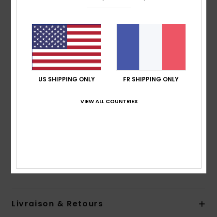
recyclée, résistante et stretch
Forme :
forme bralette
Coussinets :
coussinets amovibles pour les 12-16 ans
Bretelles :
bretelles réglables avec système
coulissant
Fermeture :
Liens à nouer
En raison de la technique d’impression utilisée,
US SHIPPING ONLY
FR SHIPPING ONLY
l’imprimé peut varier d’un bikini à un autre
VIEW ALL COUNTRIES
Logo ROXY brodé
Faux noeud à l’arrière
Composition
[Matière principale] 70% nylon recyclé,
23% nylon, 7% élasthanne
Traçabilité du produit (Loi Agec)
Livraison & Retours