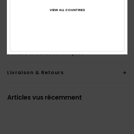
poche arrière zippée vous permet de ranger en toute
VIEW ALL COUNTRIES
sécurité vos petits essentiels du quotidien. Soyez prête à
battre votre record personnel en affichant fièrement
votre look ROXY grâce aux bandes imprimées en silicone
de chaque côté du short.
Details & caractéristiques
Livraison & Retours
Articles vus récemment