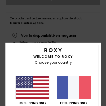
Accessoires
néoprène
Ce produit est actuellement en rupture de stock.
Vêtements
Trouver d'autres options
Voir la disponibilité en magasin
Accessoires
Sélectionnez une taille
Chaussures
WELCOME TO ROXY
Choose your country
Description
Fitness
Des mouvements audacieux, voilà ce que le short Bold
Snow
Moves vous permet de faire. Des fibres éco-
responsables douces et respirantes composent ce short
Swim
de 7,5 cm, entièrement enduit de la technologie
DryFlight® pour mieux évacuer l'humidité. Sa taille
US SHIPPING ONLY
FR SHIPPING ONLY
élastiquée s'adapte à votre silhouette, tandis que sa