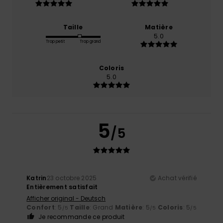
Taille
Matière
5.0
Trop petit
Trop grand
Coloris
5.0
5
/5
Katrin
23 octobre 2025
Achat vérifié
Entièrement satisfait
Afficher original - Deutsch
Confort
: 5
Taille
: Grand
Matière
: 5
Coloris
: 5
/5
/5
/5
Je recommande ce produit