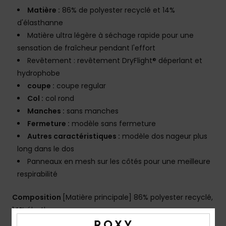
Matière :
86% de polyester recyclé et 14%
d'élasthanne
Matière ultra légère à séchage rapide pour une
sensation de fraîcheur pendant l'effort
Revêtement : revêtement DryFlight® déperlant et
hydrophobe
coupe :
coupe regular
Col :
col rond
Manches :
sans manches
Fermeture :
modèle sans fermeture
Autres caractéristiques :
modèle dos nageur plus
long dans le dos
Panneaux en mesh sur les côtés pour une meilleure
respirabilité
Composition
[Matière principale] 86% polyester recyclé,
14% élasthanne