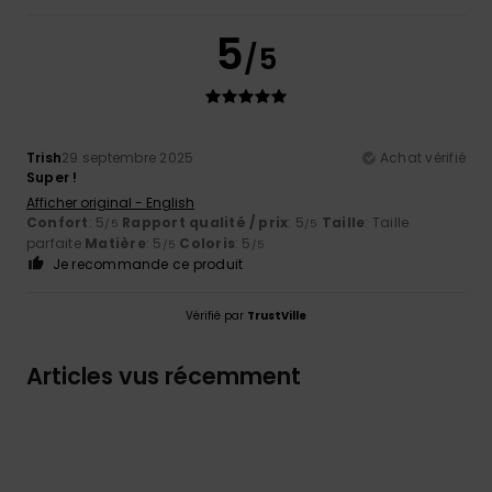
5
/5
Trish
29 septembre 2025
Achat vérifié
Super !
Afficher original - English
Confort
: 5
Rapport qualité / prix
: 5
Taille
: Taille
/5
/5
parfaite
Matière
: 5
Coloris
: 5
/5
/5
Je recommande ce produit
Vérifié par
TrustVille
Articles vus récemment