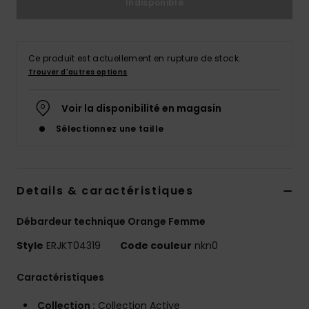
Indisponible
Accessoires
néoprène
Ce produit est actuellement en rupture de stock.
Vêtements
Trouver d'autres options
Accessoires
Voir la disponibilité en magasin
Sélectionnez une taille
Chaussures
Fitness
Details & caractéristiques
Débardeur technique Orange Femme
Snow
Style
ERJKT04319
Code couleur
nkn0
Swim
Caractéristiques
Collection :
Collection Active