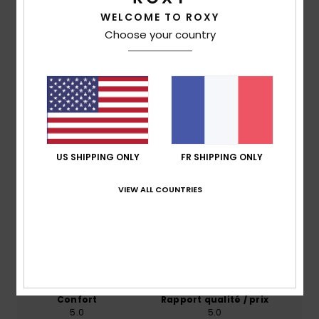
Traçabilité du produit (Loi Agec)
WELCOME TO ROXY
Choose your country
Livraison & Retours
Avis clients
US SHIPPING ONLY
FR SHIPPING ONLY
Note moyenne
5.0
VIEW ALL COUNTRIES
/5
basé sur
2 avis vérifiés
depuis septembre 2025
100% de nos clients recommandent ce produit
Confort
Rapport qualité / prix
5.0
5.0