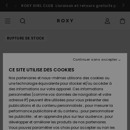
Passer
à
 au Maroc
ROXY GIRL CLUB
Participer
Livraison et retours gratuits pour l
l'information
sur
le
produit
BONS PLANS
RUPTURE DE STOCK
BONS PLANS
À DÉCOUVRIR
Voir Tout
MAILLOTS DE
SURF SHOP
SNOW SHOP
ACTIVE SHOP
Voir Tout
Voir Tout
FILLE
Accéder à ma
Robes
Vêtements
Surf City
Voir Tout
Voir Tout
Voir Tout
Voir Tout
Guide des
Voir Tout
ROXY Pro
Blog
Voir tout
On the
Blog
Voir Tout
Active by
Blog
Voir Tout
Mini Me
commande
FEMME
BAIN
Bikinis
Surf
Mountain
Nature
COLLECTIONS
Nouveautés
COLLECTIONS
COLLECTIONS
COLLECTIONS
Chaussures
Baskets
COLLECTION
T-shirts &
Chaussures
Sun Haze
Nouveautés
Triangles
Echancrés
Pantalons &
Surf Filles
Team
Snow Filles
Team
Brassières
Conseils
Nouveautés
Continuer sans accepter
Livraison
BONS PLANS
LES HAUTS
Tops
Shorts de
On the Beach
Collection
Warmlink
Active Swim
Sport
ENFANT
Plage
Rise
CE SITE UTILISE DES COOKIES
VÊTEMENTS
T-shirts &
COMMUNAUTÉ
COMMUNAUTÉ
COMMUNAUTÉ
Sacs à dos
Bottes &
Snow
Miaou
Maillots
Bandeaux
Brésiliens &
Nouveautés
Conseils Surf
Vestes de
Conseils
Tops & T-
T-shirts &
Retours
Nos partenaires et nous-mêmes utilisons des cookies ou
Tops
LES BAS
Bottines
Sweatshirts
Filles
Tangas
Roxy Love
snow
Gore Tex
Snow
shirts
Running
Chemises
une technologie équivalente pour stocker et/ou accéder à
& Pulls
Robes &
Primaloft
des informations sur votre appareil. Ces informations
MAILLOTS
Sacs à main
Swim
Roxy x Juicy
Brassières
Combinaisons
Location
Jupes de
personnelles (comme vos données de navigation et votre
Paiement
Chemises
LA PLAGE
Sandales
Couture
Bikinis
Cheekys
ROXY Pro
de surf
Combinaison
Pantalons de
Peak Chic
Location
Vestes &
Yoga
Robes
Plage
adresse IP) peuvent être utilisées pour vous présenter des
Vestes &
Surf
Choisir sa
Surf
snow
Vêtements
Sweatshirts
publications et du contenu personnalisés ; pour mesurer la
SURF
Porte-
Armatures
Manteaux
combinaison
Snow
performance publicitaire et du contenu ; pour personnaliser
Carte Cadeau
Débardeurs
COLLECTIONS
monnaies
Tongs
On the Beach
Maillots 2
Hipster &
Tops & bas
Boundless
Athleisure
Jupes &
T-Shirts de
les publicités ; et en apprendre plus sur leur audience ; pour
pièces
Classiques
Active Swim
néoprène
Vestes
Snow
BAS DE SPORT
Shorts
Bain anti UV
développer et améliorer les produits de nos partenaires.
SNOW
Bonnets D
Jupes &
d'Hiver
Vous pouvez paramétrer vos choix pour accepter ou non les
Quiksilver
Sweatshirts
Bagagerie
Roxy Love