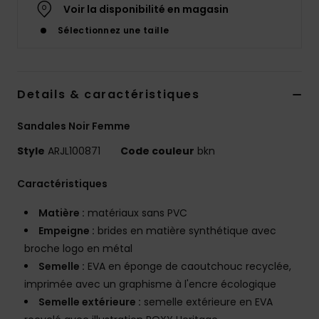
Voir la disponibilité en magasin
Accessoires
néoprène
Sélectionnez une taille
Vêtements
Details & caractéristiques
Accessoires
Sandales Noir Femme
Chaussures
Style
ARJL100871
Code couleur
bkn
Caractéristiques
Fitness
Matière :
matériaux sans PVC
Empeigne :
brides en matière synthétique avec
Snow
broche logo en métal
Semelle :
EVA en éponge de caoutchouc recyclée,
Swim
imprimée avec un graphisme à l'encre écologique
Semelle extérieure :
semelle extérieure en EVA