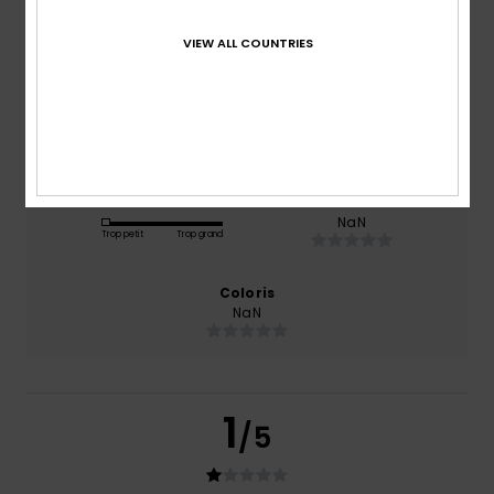
basé sur
2 avis vérifiés
depuis janvier 2026
VIEW ALL COUNTRIES
0% de nos clients recommandent ce produit
Confort
Rapport qualité / prix
NaN
NaN
Taille
Matière
NaN
Trop petit
Trop grand
Coloris
NaN
1
/5