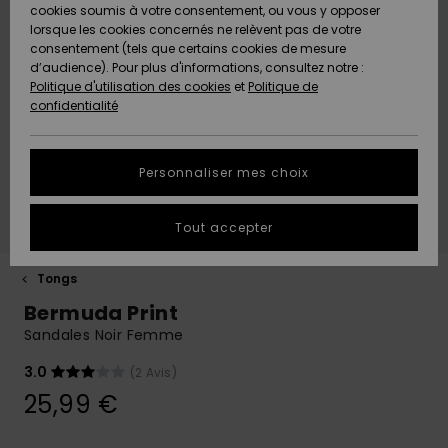
Shorts
cookies soumis à votre consentement, ou vous y opposer
Freedom
Maillots 1
Shortys
Beach
Lycras
Choisir sa
Accessoires
Jeans &
Sandales de
lorsque les cookies concernés ne relèvent pas de votre
ACTIVE
Tankinis &
pièce
Classics
Polaires &
tenue de
Pantalons
Plage
consentement (tels que certains cookies de mesure
Pulls & Gilets
Serviettes de
Essentials
Débardeurs
Jeans &
Softshells
snow
d’audience). Pour plus d'informations, consultez notre :
Protection
plage &
Noués
Boardshorts
Maillots de
Pantalons
Politique d'utilisation des cookies
et
Politique de
des données
ACCESSOIRES
Ponchos
Maillots
Conseils
Bain Sport
Sweatshirts
Serviettes &
confidentialité
Jeans
Denim
Manches
Maillots de
Sous-
Ponchos
Accessoires
Sacs & Sacs
Longues
Bain
vêtements
Guide des
CHAUSSURES
Bonnets
néoprène
Vestes &
à dos
techniques
tailles
Personnaliser mes choix
Pantalons
Rentrée
Manteaux
Sacs de
scolaire
Shorts de
Plage
ENFANT
Gants &
Accessoires
Ceintures &
Bain
Masques &
Tout accepter
Démarrez une
Vestes &
Écharpes
de surf
Chaussures
Porte-
Lunettes
conversation
Manteaux
monnaies
Chapeaux de
pour obtenir la
AIDE &
Maillots de
Plage
Tongs
réponse la plus
CONTACT
Lunettes de
Planches de
Maillots de
Surf
Casques
rapide à votre
Bermuda Print
Vestes
soleil
Surf & SUP
bain
Casquettes,
question.
d'Hiver
Sandales Noir Femme
Chapeaux &
MAGASINS
Maillots Anti
Bonnets
Bonnets
Démarrer une
conversation
3.0
(2 Avis)
Chapeaux &
Maillots de
Boardshorts
UV
Robes
Casquettes
Surf
25,99 €
Trouvez des
ROXY APP
Gants
Gants &
réponses aux
Snow
Maillots de
Écharpes
questions les