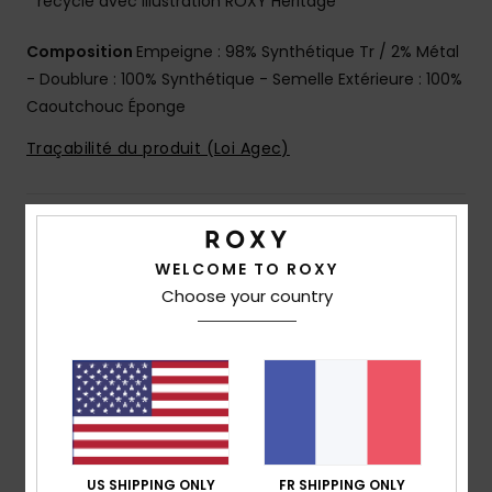
recyclé avec illustration ROXY Heritage
Composition
Empeigne : 98% Synthétique Tr / 2% Métal
- Doublure : 100% Synthétique - Semelle Extérieure : 100%
Caoutchouc Éponge
Traçabilité du produit (Loi Agec)
Livraison & Retours
WELCOME TO ROXY
Choose your country
Avis clients
Note moyenne
3.0
/5
US SHIPPING ONLY
FR SHIPPING ONLY