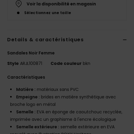
Voir la disponibilité en magasin
Accessoires
néoprène
Sélectionnez une taille
Vêtements
Details & caractéristiques
Accessoires
Sandales Noir Femme
Chaussures
Style
ARJL100871
Code couleur
bkn
Caractéristiques
Fitness
Matière :
matériaux sans PVC
Empeigne :
brides en matière synthétique avec
Snow
broche logo en métal
Semelle :
EVA en éponge de caoutchouc recyclée,
Swim
imprimée avec un graphisme à l'encre écologique
Semelle extérieure :
semelle extérieure en EVA