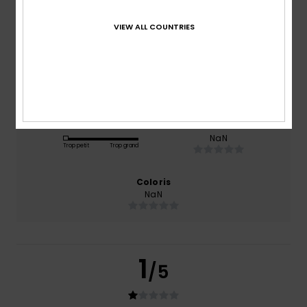
basé sur
2 avis vérifiés
depuis janvier 2026
VIEW ALL COUNTRIES
0% de nos clients recommandent ce produit
Confort
Rapport qualité / prix
NaN
NaN
Taille
Matière
NaN
Trop petit
Trop grand
Coloris
NaN
1
/5