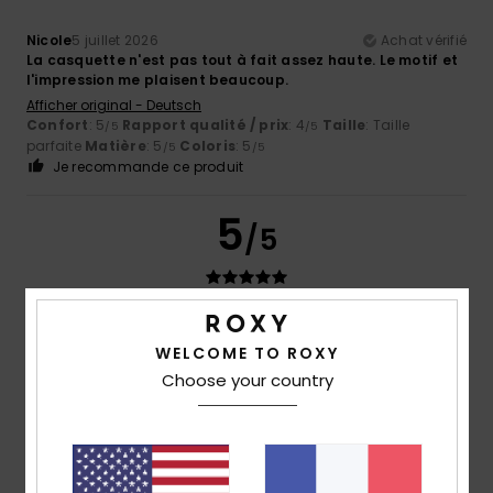
Nicole
5 juillet 2026
Achat vérifié
La casquette n'est pas tout à fait assez haute. Le motif et
l'impression me plaisent beaucoup.
Afficher original - Deutsch
Confort
: 5
Rapport qualité / prix
: 4
Taille
: Taille
/5
/5
parfaite
Matière
: 5
Coloris
: 5
/5
/5
Je recommande ce produit
5
/5
Kris
2 juin 2026
Achat vérifié
WELCOME TO ROXY
J'adore ça
Choose your country
Afficher original - Castellano
Confort
: 5
Rapport qualité / prix
: 5
Taille
: Trop grand
/5
/5
Matière
: 5
Coloris
: 5
/5
/5