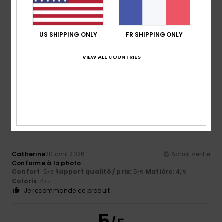
5
/5
US SHIPPING ONLY
FR SHIPPING ONLY
Vazquez Sanchez
19 mai 2026
Achat vérifié
Toujours un grand oui aux casquettes Roxy modèle trucker
VIEW ALL COUNTRIES
Afficher original - Castellano
Confort
: 5
Taille
: Trop grand
Matière
: 5
Coloris
: 5
/5
/5
/5
5
/5
Catherine
20 avril 2026
Achat vérifié
Conforme à la photo
Confort
: 5
Rapport qualité / prix
: 5
Matière
: 4
/5
/5
/5
Coloris
: 4
/5
Je recommande ce produit
5