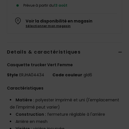
Accessoires
Prévue à partir du
13 août
néoprène
Voir la disponibilité en magasin
Vêtements
Sélectionner mon magasin
Accessoires
Details & caractéristiques
Chaussures
Casquette trucker Vert Femme
Style
ERJHA04434
Code couleur
gld6
Fitness
Caractéristiques
Snow
Matière :
polyester imprimé et uni (l'emplacement
de l'imprimé peut varier)
Swim
Construction :
fermeture réglable à l'arrière
Arrière en mesh
Visière :
visière incurvée