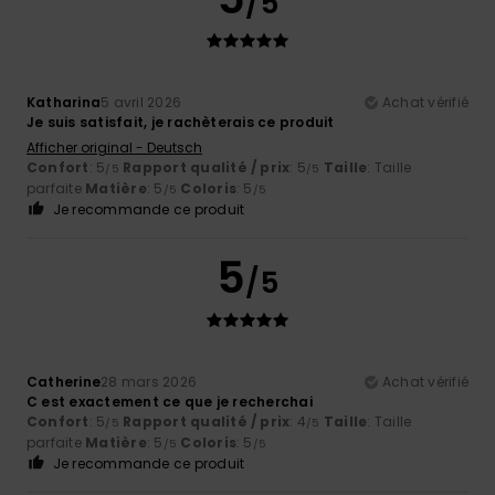
/5
Katharina
5 avril 2026
Achat vérifié
Je suis satisfait, je rachèterais ce produit
Afficher original - Deutsch
Confort
: 5
Rapport qualité / prix
: 5
Taille
: Taille
/5
/5
parfaite
Matière
: 5
Coloris
: 5
/5
/5
Je recommande ce produit
5
/5
Catherine
28 mars 2026
Achat vérifié
C est exactement ce que je recherchai
Confort
: 5
Rapport qualité / prix
: 4
Taille
: Taille
/5
/5
parfaite
Matière
: 5
Coloris
: 5
/5
/5
Je recommande ce produit