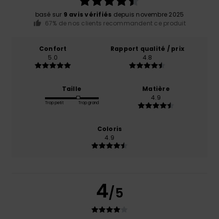
basé sur
9 avis vérifiés
depuis novembre 2025
67% de nos clients recommandent ce produit
Confort
Rapport qualité / prix
5.0
4.8
Taille
Matière
4.9
Trop petit
Trop grand
Coloris
4.9
4
/5