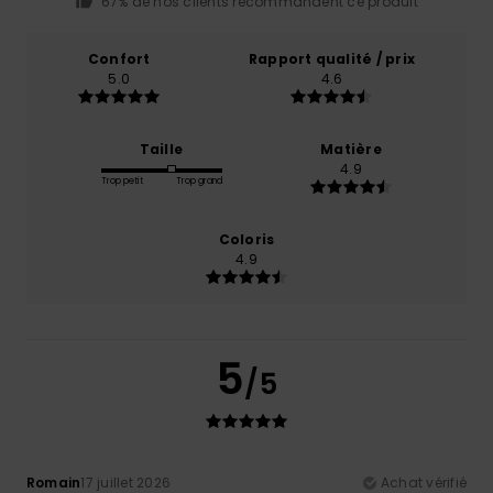
67% de nos clients recommandent ce produit
Confort
Rapport qualité / prix
5.0
4.6
Taille
Matière
4.9
Trop petit
Trop grand
Coloris
4.9
5
/5
Romain
17 juillet 2026
Achat vérifié