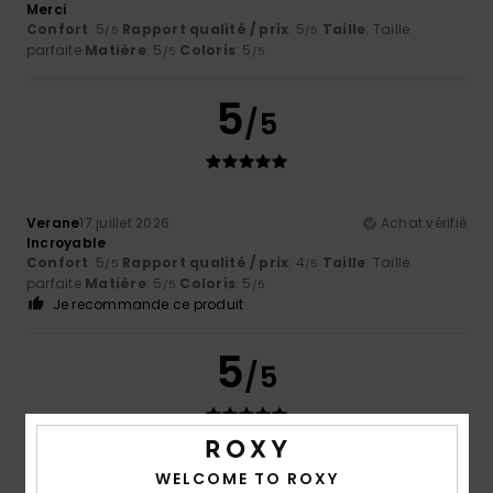
Merci
Confort
: 5
Rapport qualité / prix
: 5
Taille
: Taille
/5
/5
parfaite
Matière
: 5
Coloris
: 5
/5
/5
5
/5
Verane
17 juillet 2026
Achat vérifié
Incroyable
Confort
: 5
Rapport qualité / prix
: 4
Taille
: Taille
/5
/5
parfaite
Matière
: 5
Coloris
: 5
/5
/5
Je recommande ce produit
5
/5
Cindy
16 juillet 2026
Achat vérifié
WELCOME TO ROXY