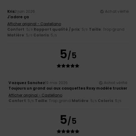
Kris
2 juin 2026
Achat vérifié
J'adore ça
Afficher original - Castellano
Confort
: 5
Rapport qualité / prix
: 5
Taille
: Trop grand
/5
/5
Matière
: 5
Coloris
: 5
/5
/5
5
/5
Vazquez Sanchez
19 mai 2026
Achat vérifié
Toujours un grand oui aux casquettes Roxy modèle trucker
Afficher original - Castellano
Confort
: 5
Taille
: Trop grand
Matière
: 5
Coloris
: 5
/5
/5
/5
5
/5