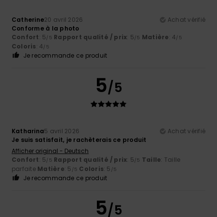
Catherine
20 avril 2026
Achat vérifié
Conforme à la photo
Confort
: 5
Rapport qualité / prix
: 5
Matière
: 4
/5
/5
/5
Coloris
: 4
/5
Je recommande ce produit
5
/5
Katharina
5 avril 2026
Achat vérifié
Je suis satisfait, je rachèterais ce produit
Afficher original - Deutsch
Confort
: 5
Rapport qualité / prix
: 5
Taille
: Taille
/5
/5
parfaite
Matière
: 5
Coloris
: 5
/5
/5
Je recommande ce produit
5
/5