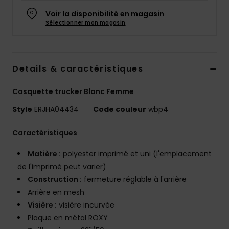
Accessoires
Voir la disponibilité en magasin
néoprène
Sélectionner mon magasin
Vêtements
Details & caractéristiques
Accessoires
Casquette trucker Blanc Femme
Chaussures
Style
ERJHA04434
Code couleur
wbp4
Caractéristiques
Fitness
Matière :
polyester imprimé et uni (l'emplacement
de l'imprimé peut varier)
Snow
Construction :
fermeture réglable à l'arrière
Arrière en mesh
Swim
Visière :
visière incurvée
Plaque en métal ROXY