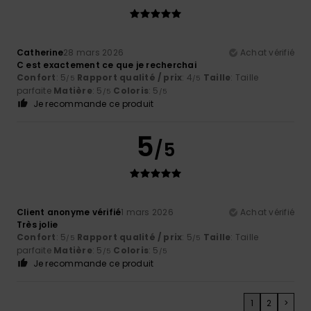
Catherine
28 mars 2026
Achat vérifié
C est exactement ce que je recherchai
Confort
: 5
Rapport qualité / prix
: 4
Taille
: Taille
/5
/5
parfaite
Matière
: 5
Coloris
: 5
/5
/5
Je recommande ce produit
5
/5
Client anonyme vérifié
1 mars 2026
Achat vérifié
Très jolie
Confort
: 5
Rapport qualité / prix
: 5
Taille
: Taille
/5
/5
parfaite
Matière
: 5
Coloris
: 5
/5
/5
Je recommande ce produit
1
2
>