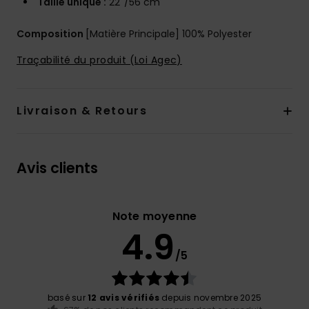
Taille unique :
22''/56 cm
Composition
[Matière Principale] 100% Polyester
Traçabilité du produit (Loi Agec)
Livraison & Retours
Avis clients
Note moyenne
4.9
/5
basé sur
12 avis vérifiés
depuis novembre 2025