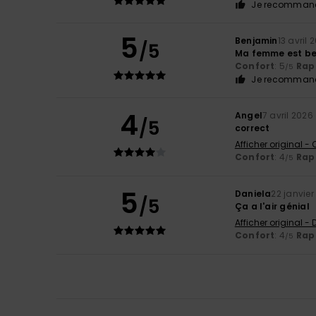
Je recommand
5
Benjamin
13 avril 
/5
Ma femme est be
Confort
: 5
Rapp
/5
Je recommand
4
Angel
7 avril 2026
/5
correct
Afficher original -
Confort
: 4
Rapp
/5
5
Daniela
22 janvier
/5
Ça a l'air génial
Afficher original -
Confort
: 4
Rapp
/5