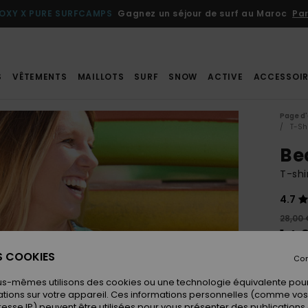
OXY X PURE SURFCAMPS
Gagnez un séjour de surf au Maroc
Par
S
VÊTEMENTS
MAILLOTS
SURF
SNOW
ACTIVE
ACCESSOIR
Page d'
T-Sh
Be
T-shi
4.7
28,00 
14,
ES COOKIES
BONS 
Con
us-mêmes utilisons des cookies ou une technologie équivalente pour
tions sur votre appareil. Ces informations personnelles (comme v
Coule
resse IP) peuvent être utilisées pour vous présenter des publications