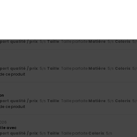
ort qualité / prix
: 4
Taille
: Trop grand
Matière
: 5
Coloris
: 5
/5
/5
/5
e ce produit
Italiano
ort qualité / prix
: 5
Taille
: Taille parfaite
Matière
: 5
Coloris
: 5
/5
/5
/
ort qualité / prix
: 5
Taille
: Taille parfaite
Matière
: 5
Coloris
: 5
/5
/5
/
e ce produit
on
ort qualité / prix
: 5
Taille
: Taille parfaite
Matière
: 5
Coloris
: 5
/5
/5
/
e ce produit
2026
lle avec
ort qualité / prix
: 5
Taille
: Taille parfaite
Coloris
: 5
/5
/5