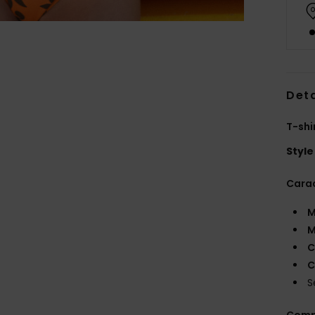
Deta
T-shi
Style
Carac
M
M
C
C
S
Comp