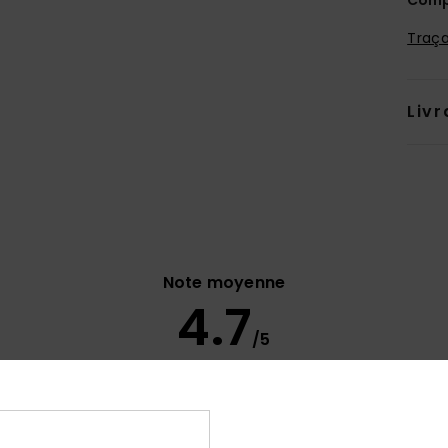
Traça
Livr
Note moyenne
4.7
/5
basé sur
11 avis vérifiés
depuis décembre 2025
73% de nos clients recommandent ce produit