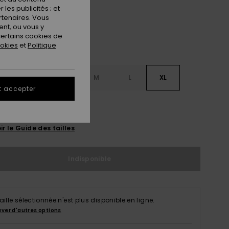
les publicités ; et
rtenaires. Vous
nt, ou vous y
ertains cookies de
ookies
et
Politique
S
XS
S
M
L
XL
t accepter
L
ir le Guide des tailles
Indisponible
taille sélectionnée n'est plus disponible en ligne.
uver d'autres options