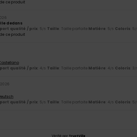
e ce produit
2026
lle dedans
ort qualité / prix
: 5
Taille
: Taille parfaite
Matière
: 5
Coloris
: 5
/5
/5
/
e ce produit
 Castellano
ort qualité / prix
: 4
Taille
: Taille parfaite
Matière
: 4
Coloris
: 3
/5
/5
/
 2026
 Deutsch
ort qualité / prix
: 5
Taille
: Taille parfaite
Matière
: 4
Coloris
: 5
/5
/5
/
Vérifié par
TrustVille