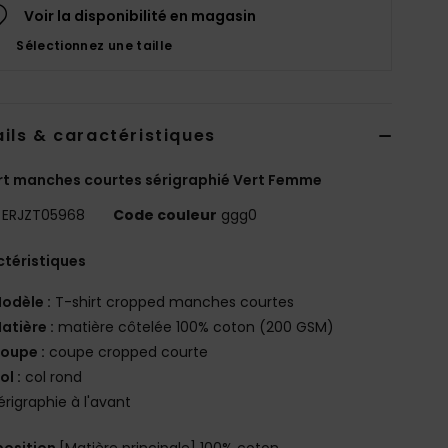
Voir la disponibilité en magasin
Sélectionnez une taille
ils & caractéristiques
rt manches courtes sérigraphié Vert Femme
ERJZT05968
Code couleur
ggg0
téristiques
odèle :
T-shirt cropped manches courtes
atière :
matière côtelée 100% coton (200 GSM)
oupe :
coupe cropped courte
ol :
col rond
érigraphie à l'avant
osition
[Matière principale] 100% coton