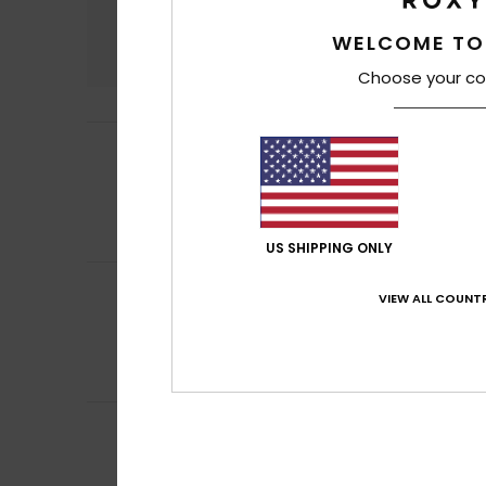
Confort
Rap
WELCOME TO
4.7
Choose your co
Patricia
15 juin 20
5
/5
Confortable et n
Afficher original - 
Confort
: 5
Rapp
/5
Je recommand
US SHIPPING ONLY
Veronica
10 juin 2
5
VIEW ALL COUNTR
/5
Ça rend très bie
Afficher original -
Confort
: 4
Rapp
/5
Je recommand
Nilson
10 juin 2026
5
/5
D'accord, très bi
Afficher original -