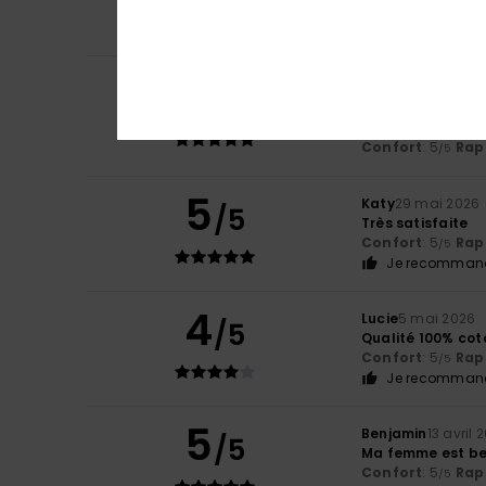
Confort
: 5
Rapp
/5
Je recommand
5
Petra
7 juin 2026
/5
Péage
Afficher original - 
Confort
: 5
Rapp
/5
5
Katy
29 mai 2026
/5
Très satisfaite
Confort
: 5
Rapp
/5
Je recommand
4
Lucie
5 mai 2026
/5
Qualité 100% cot
Confort
: 5
Rapp
/5
Je recommand
5
Benjamin
13 avril 
/5
Ma femme est be
Confort
: 5
Rapp
/5