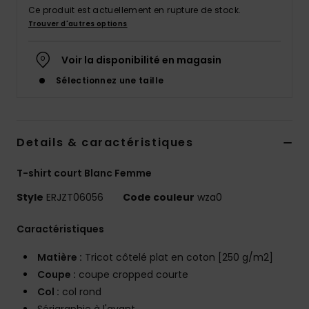
Accessoires
Ce produit est actuellement en rupture de stock.
néoprène
Trouver d'autres options
Voir la disponibilité en magasin
Vêtements
Sélectionnez une taille
Accessoires
Details & caractéristiques
Chaussures
T-shirt court Blanc Femme
Fitness
Style
ERJZT06056
Code couleur
wza0
Snow
Caractéristiques
Matière :
Tricot côtelé plat en coton [250 g/m2]
Swim
Coupe :
coupe cropped courte
Col :
col rond