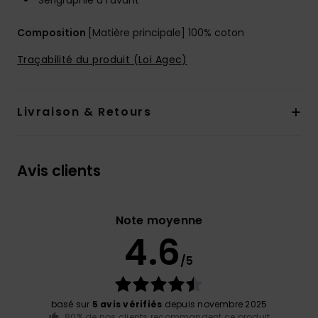
Sérigraphie à l'avant
Composition
[Matière principale] 100% coton
Traçabilité du produit (Loi Agec)
Livraison & Retours
Avis clients
Note moyenne
4.6
/5
basé sur
5 avis vérifiés
depuis novembre 2025
80% de nos clients recommandent ce produit