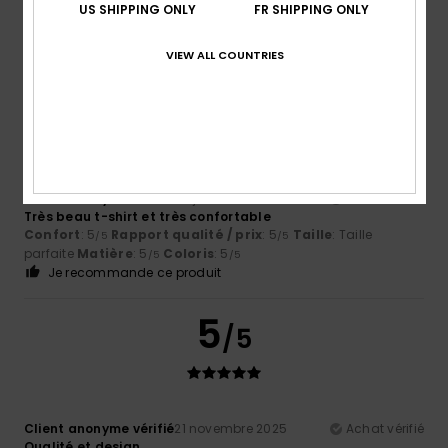
Parfait
US SHIPPING ONLY
FR SHIPPING ONLY
Confort
: 5
Rapport qualité / prix
: 5
Coloris
: 5
/5
/5
/5
Je recommande ce produit
VIEW ALL COUNTRIES
5
/5
Client anonyme vérifié
20 janvier 2026
Achat vérifié
Très beau t-shirt et très confortable
Confort
: 5
Rapport qualité / prix
: 5
Taille
: Taille
/5
/5
parfaite
Matière
: 5
Coloris
: 5
/5
/5
Je recommande ce produit
5
/5
Client anonyme vérifié
21 novembre 2025
Achat vérifié
Qualité et design