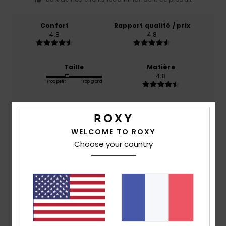
Confort
Rapport qualité / prix
4.8
4.8
Taille
Matière
4.8
Trop petit
Trop grand
Coloris
5.0
WELCOME TO ROXY
Choose your country
5
/5
Marylene
12 mars 2026
Achat vérifié