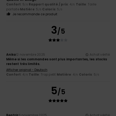
Confort
: 5
Rapport qualité / prix
: 4
Taille
: Taille
/5
/5
parfaite
Matière
: 5
Coloris
: 5
/5
/5
Je recommande ce produit
3
/5
Anika
12 novembre 2025
Achat vérifié
Même si les commandes sont plus importantes, les stocks
restent très limités.
Afficher original - Deutsch
Confort
: 4
Taille
: Trop petit
Matière
: 4
Coloris
: 5
/5
/5
/5
5
/5
Beatriz
6 novembre 2025
Achat vérifié