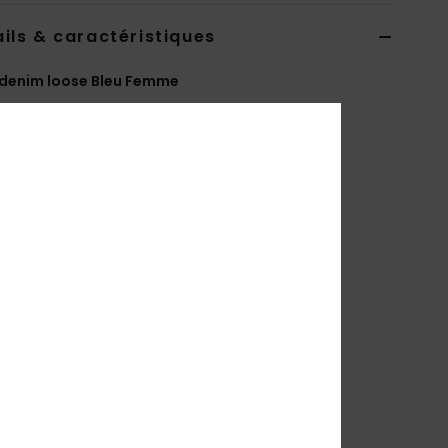
ils & caractéristiques
denim loose Bleu Femme
ERJDP03349
Code couleur
bfb0
téristiques
atière :
100 % coton bio [12 oz.]
oupe :
ajustée à la taille
ambes amples
aille :
mi-haute
ermeture frontale par bouton clou métallique
raguette zippée
outon métallique à rivets
tyle 5 poches classique
ongueur standard
rofil jambe large