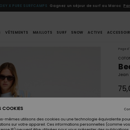
OXY X PURE SURFCAMPS
Gagnez un séjour de surf au Maroc
Par
S
VÊTEMENTS
MAILLOTS
SURF
SNOW
ACTIVE
ACCESSOIR
Page d'
COTON
Be
Jean
75,
Coule
ES COOKIES
Con
us-mêmes utilisons des cookies ou une technologie équivalente pour
tions sur votre appareil. Ces informations personnelles (comme v
resse IP) peuvent être utilisées pour vous présenter des publications