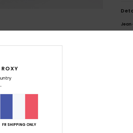
Deta
Jean 
Style
Carac
M
C
 ROXY
J
untry
T
F
B
B
S
L
FR SHIPPING ONLY
P