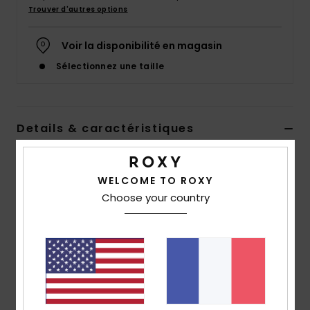
Accessoires
Trouver d'autres options
néoprène
Voir la disponibilité en magasin
Vêtements
Sélectionnez une taille
Accessoires
Details & caractéristiques
Chaussures
Haut de bikini triangle moulé Rose Femme
WELCOME TO ROXY
Style
ERJX304592
Code couleur
mfq0
Fitness
Choose your country
Caractéristiques
Snow
Matière :
matière stretch, douce, recyclée et
résistante au chlore
Swim
Forme :
triangle moulé
Maintien :
maintien classique