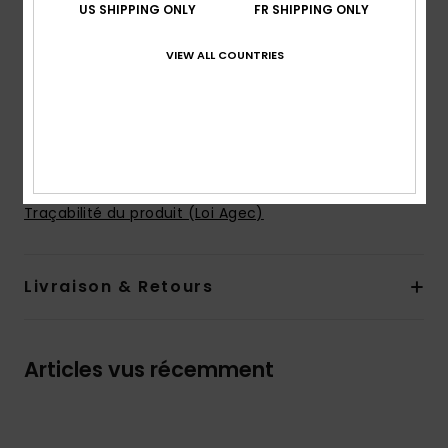
Coussinets :
bonnets moulés
US SHIPPING ONLY
FR SHIPPING ONLY
Bretelles :
liens réglables
Fermeture :
par liens
VIEW ALL COUNTRIES
Taille de bonnet :
idéal pour les bonnets A/B/C
Logo ROXY en caoutchouc
Composition
[Matière principale] 87% nylon recyclé, 13%
élasthanne
Traçabilité du produit (Loi Agec)
Livraison & Retours
Articles vus récemment