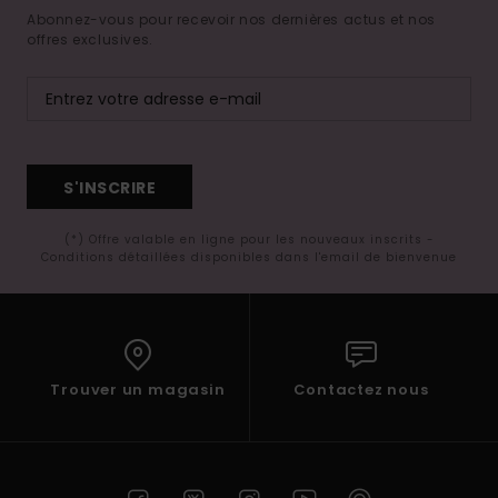
Abonnez-vous pour recevoir nos dernières actus et nos
offres exclusives.
S'INSCRIRE
(*) Offre valable en ligne pour les nouveaux inscrits -
Conditions détaillées disponibles dans l'email de bienvenue
Trouver un magasin
Contactez nous