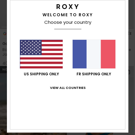
Accessoires
néoprène
WELCOME TO ROXY
Choose your country
Vêtements
1
1
FIBRE RECYCLÉE
FIBRE RECYCLÉE
Golden Haze Cheeky High Leg
Roxy Love Boyleg
Accessoires
Bas de bikini coupe Cheeky
Bas de bikini shorty Noir Femme
Jaune Femme
50,00 €
40,00 €
Chaussures
NOUVEAUTÉ
NOUVEAUTÉ
US SHIPPING ONLY
FR SHIPPING ONLY
Fitness
VIEW ALL COUNTRIES
Snow
Swim