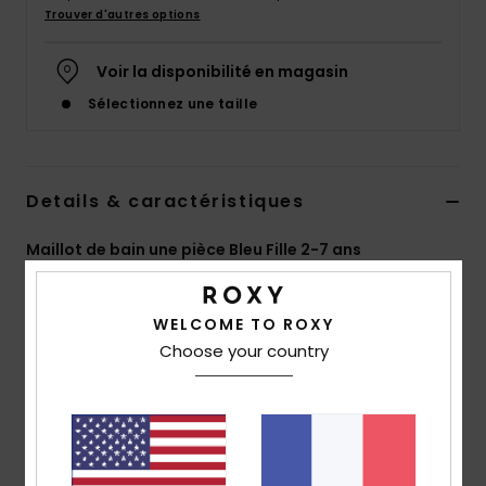
Accessoires
Trouver d'autres options
néoprène
Voir la disponibilité en magasin
Vêtements
Sélectionnez une taille
Accessoires
Details & caractéristiques
Chaussures
Maillot de bain une pièce Bleu Fille 2-7 ans
Style
ERLX103108
Code couleur
bng6
Fitness
WELCOME TO ROXY
Caractéristiques
Choose your country
Snow
Collection : Baja Baby
Matière : Matière douce, stretch et résistante au
Swim
chlore avec 82% de polyester recyclé et 18%
d'élasthanne