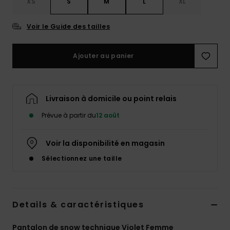
XS
S
M
L
XL
Accessoires
néoprène
Voir le Guide des tailles
Vêtements
Ajouter au panier
Accessoires
Livraison à domicile ou point relais
Chaussures
Prévue à partir du
12 août
Fitness
Voir la disponibilité en magasin
Sélectionnez une taille
Snow
Swim
Details & caractéristiques
Pantalon de snow technique Violet Femme