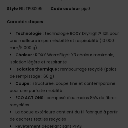
Style
ERJTP03299
Code couleur
pjq0
Caractéristiques
Technologie :
technologie ROXY DryFlight® 10K pour
une meilleure imperméabilité et respirabilité (10 000
mm/5 000 g)
Chaleur :
ROXY WarmFlight X3 chaleur maximale,
isolation légère et respirante
Isolation thermique :
rembourrage recyclé (poids
de remplissage : 60 g)
Coupe :
structurée, coupe fine et contemporaine
pour une parfaite mobilité
ECO ACTIONS :
composé d'au moins 85% de fibres
recyclées
La coque extérieure contient du fil fabriqué à partir
de déchets textiles recyclés
Revêtement déperlant sans PFAS