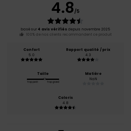
4.8
/5
basé sur
4 avis vérifiés
depuis novembre 2025
100% de nos clients recommandent ce produit
Confort
Rapport qualité / prix
5.0
4.3
Taille
Matière
NaN
Trop petit
Trop grand
Coloris
4.8