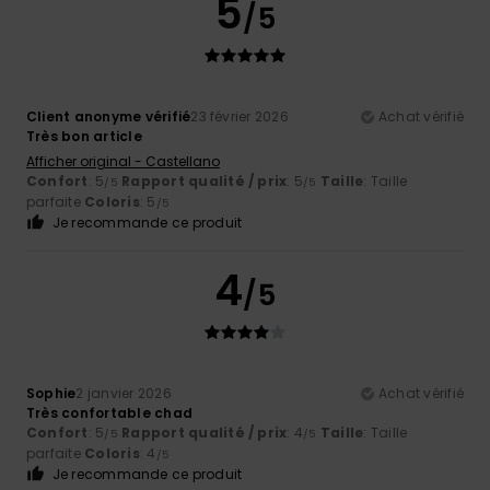
5
/5
Client anonyme vérifié
23 février 2026
Achat vérifié
Très bon article
Afficher original - Castellano
Confort
: 5
Rapport qualité / prix
: 5
Taille
: Taille
/5
/5
parfaite
Coloris
: 5
/5
Je recommande ce produit
4
/5
Sophie
2 janvier 2026
Achat vérifié
Très confortable chad
Confort
: 5
Rapport qualité / prix
: 4
Taille
: Taille
/5
/5
parfaite
Coloris
: 4
/5
Je recommande ce produit