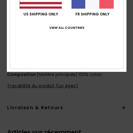
Braguette:
Fermeture éclair sur le devant
Taille :
taille mi-haute
US SHIPPING ONLY
FR SHIPPING ONLY
taille :
taille fixe
Fermeture :
fermeture boutonnée
VIEW ALL COUNTRIES
Poches :
Poches avant en biais
Poches passepoilées à l'arrière
Logo :
1 bouton en métal ROXY
Logo ROXY ton sur ton brodé sur la poche arrière
Autres caractéristiques :
plis à l'avant
Composition
[Matière principale] 100% coton
Traçabilité du produit (Loi Agec)
Livraison & Retours
Articles vus récemment