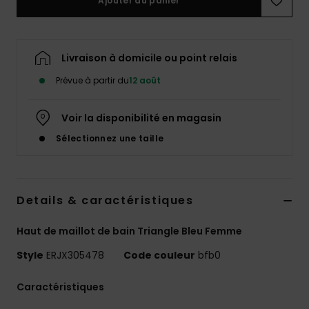
Ajouter au panier
Accessoires
néoprène
Livraison à domicile ou point relais
Vêtements
Prévue à partir du
12 août
Accessoires
Voir la disponibilité en magasin
Sélectionnez une taille
Chaussures
Fitness
Details & caractéristiques
Snow
Haut de maillot de bain Triangle Bleu Femme
Style
ERJX305478
Code couleur
bfb0
Swim
Caractéristiques