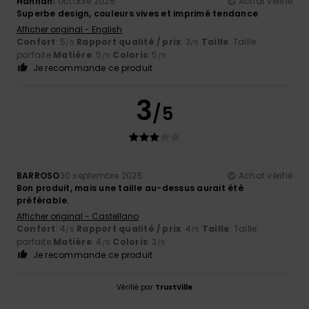
Hannah
1 octobre 2025
Achat vérifié
Superbe design, couleurs vives et imprimé tendance
Afficher original - English
Confort
: 5
Rapport qualité / prix
: 3
Taille
: Taille
/5
/5
parfaite
Matière
: 5
Coloris
: 5
/5
/5
Je recommande ce produit
3
/5
BARROSO
30 septembre 2025
Achat vérifié
Bon produit, mais une taille au-dessus aurait été
préférable.
Afficher original - Castellano
Confort
: 4
Rapport qualité / prix
: 4
Taille
: Taille
/5
/5
parfaite
Matière
: 4
Coloris
: 3
/5
/5
Je recommande ce produit
Vérifié par
TrustVille