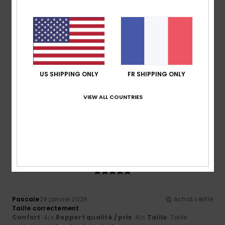
Confort
Rapport qualité / prix
4.5
4.0
Taille
Matière
4.8
Trop petit
Trop grand
US SHIPPING ONLY
FR SHIPPING ONLY
Coloris
VIEW ALL COUNTRIES
4.5
5
/5
Pascale
29 janvier 2026
Achat vérifié
Taille correctement
Confort
: 4
Rapport qualité / prix
: 4
Taille
: Taille
/5
/5