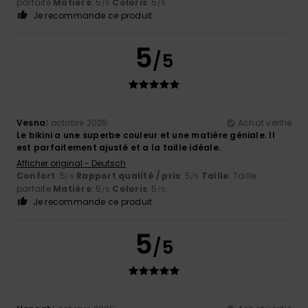
parfaite
Matière
: 5
Coloris
: 5
/5
/5
Je recommande ce produit
5
/5
Vesna
1 octobre 2025
Achat vérifié
Le bikini a une superbe couleur et une matière géniale. Il
est parfaitement ajusté et a la taille idéale.
Afficher original - Deutsch
Confort
: 5
Rapport qualité / prix
: 5
Taille
: Taille
/5
/5
parfaite
Matière
: 5
Coloris
: 5
/5
/5
Je recommande ce produit
5
/5