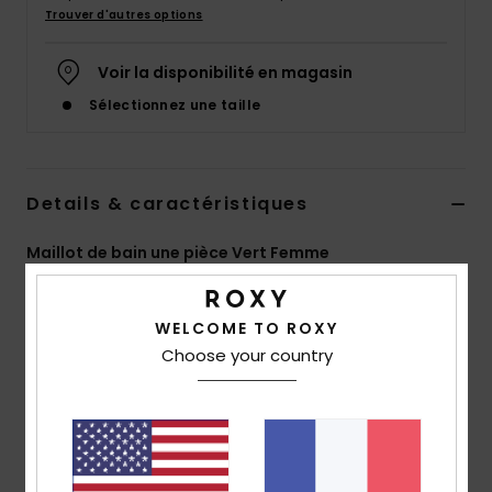
Accessoires
Trouver d'autres options
néoprène
Voir la disponibilité en magasin
Vêtements
Sélectionnez une taille
Accessoires
Details & caractéristiques
Chaussures
Maillot de bain une pièce Vert Femme
Style
ERJX103644
Code couleur
gzk0
Fitness
WELCOME TO ROXY
Caractéristiques
Choose your country
Snow
Collection : Aruba
Matière : Matière douce, résistante et stretch avec
Swim
92% de polyester recyclé et 8% d'élasthanne
Forme : Maillot une pièce