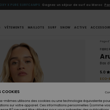
OXY X PURE SURFCAMPS
Gagnez un séjour de surf au Maroc
Par
S
VÊTEMENTS
MAILLOTS
SURF
SNOW
ACTIVE
ACCESSOIR
Page d'
FIBRE
Ar
Bas d
5.0
ECO-
40,00
20,
ES COOKIES
Con
BONS 
us-mêmes utilisons des cookies ou une technologie équivalente pour
tions sur votre appareil. Ces informations personnelles (comme v
resse IP) peuvent être utilisées pour vous présenter des publications