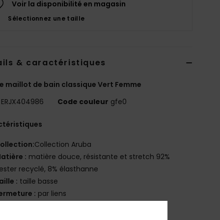
Voir la disponibilité en magasin
Sélectionnez une taille
ils & caractéristiques
e maillot de bain classique Vert Femme
ERJX404986
Code couleur
gfe0
téristiques
ollection:
Collection Aruba
atière :
matière douce, résistante et stretch 92%
ester recyclé, 8% élasthanne
aille :
taille basse
ermeture :
par liens
ouvrance :
couvrance échancrée à l'arrière
ogo :
plaque ROXY en caoutchouc