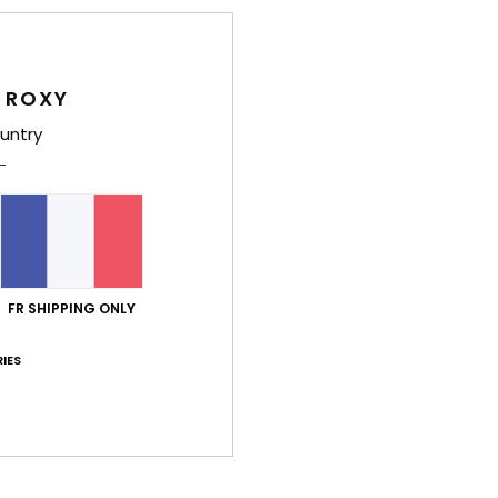
Comp
élast
 ROXY
Traça
untry
Livr
FR SHIPPING ONLY
IES
Note moyenne
5.0
/5