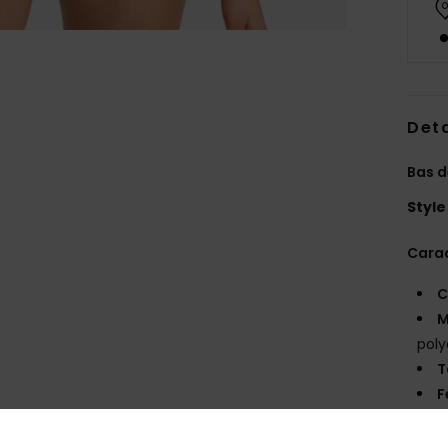
Deta
Bas d
Style
Carac
C
M
poly
T
F
c
L