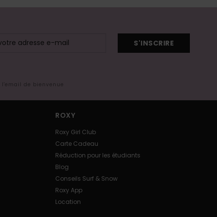
S'INSCRIRE
s l'email de bienvenue
ROXY
Roxy Girl Club
Carte Cadeau
Réduction pour les étudiants
Blog
Conseils Surf & Snow
Roxy App
Location