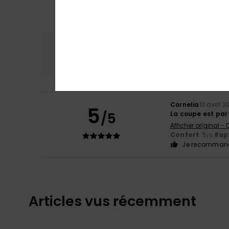
Confort
Rap
5.0
Cornelia
13 avril 
5
/5
La coupe est par
Afficher original -
Confort
: 5
Rapp
/5
Je recommand
Articles vus récemment