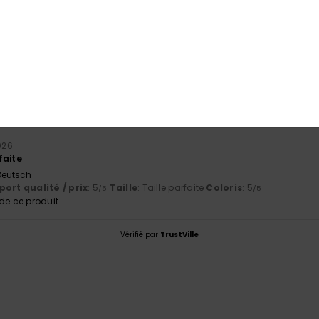
basé sur
1 avis vérifiés
depuis avril 2026
100% de nos clients recommandent ce produit
port qualité / prix
Taille
Matiè
5.0
NaN
Trop petit
Trop grand
2026
faite
 Deutsch
ort qualité / prix
: 5
Taille
: Taille parfaite
Coloris
: 5
/5
/5
e ce produit
Vérifié par
TrustVille