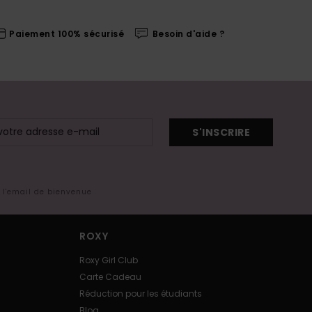
Paiement 100% sécurisé
Besoin d'aide ?
S'INSCRIRE
s l'email de bienvenue
ROXY
Roxy Girl Club
Carte Cadeau
Réduction pour les étudiants
Blog