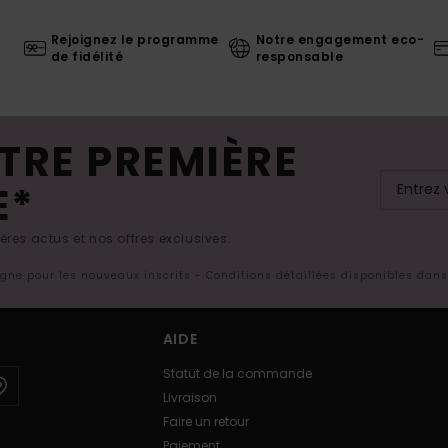
Rejoignez le programme
Notre engagement eco-
de fidélité
responsable
TRE PREMIÈRE
E*
res actus et nos offres exclusives.
ligne pour les nouveaux inscrits - Conditions détaillées disponibles dan
AIDE
Statut de la commande
Livraison
Faire un retour
Paiement