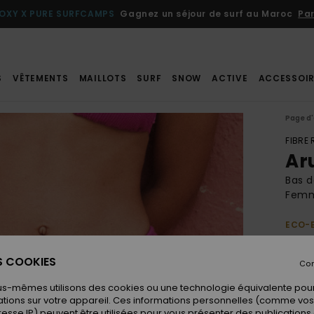
OXY X PURE SURFCAMPS
Gagnez un séjour de surf au Maroc
Par
S
VÊTEMENTS
MAILLOTS
SURF
SNOW
ACTIVE
ACCESSOIR
Page d'
FIBRE
Ar
Bas d
Fem
ECO-
38,
ES COOKIES
Con
us-mêmes utilisons des cookies ou une technologie équivalente pour
Coule
tions sur votre appareil. Ces informations personnelles (comme v
resse IP) peuvent être utilisées pour vous présenter des publications