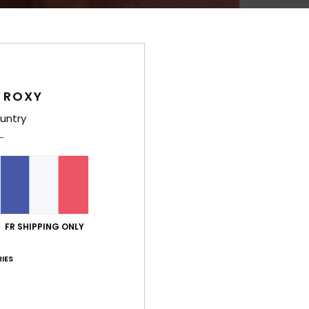
Deta
Bas d
Fem
 ROXY
untry
Style
Carac
M
poly
T
FR SHIPPING ONLY
c
F
IES
L
A
légè