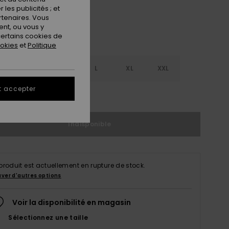
les publicités ; et
rtenaires. Vous
nt, ou vous y
ertains cookies de
ookies
et
Politique
S
S
M
L
XL
XXL
t accepter
ir le Guide des tailles
Indisponible
produit est actuellement en rupture de stock.
uver d'autres options
Voir la disponibilité en magasin
Sélectionnez une taille