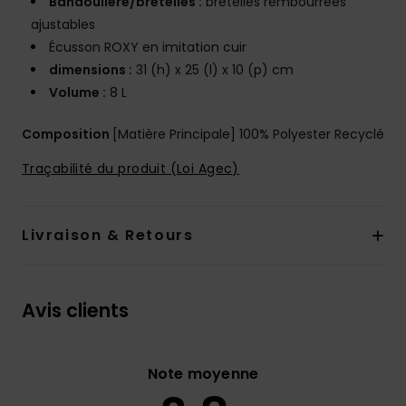
Bandoulière/bretelles :
bretelles rembourrées
ajustables
Écusson ROXY en imitation cuir
dimensions :
31 (h) x 25 (l) x 10 (p) cm
Volume :
8 L
Composition
[Matière Principale] 100% Polyester Recyclé
Traçabilité du produit (Loi Agec)
Livraison & Retours
Avis clients
Note moyenne