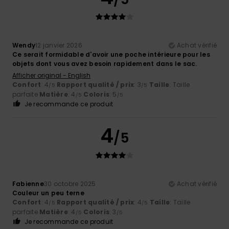
Wendy
12 janvier 2026
Achat vérifié
Ce serait formidable d'avoir une poche intérieure pour les
objets dont vous avez besoin rapidement dans le sac.
Afficher original - English
Confort
: 4
Rapport qualité / prix
: 3
Taille
: Taille
/5
/5
parfaite
Matière
: 4
Coloris
: 5
/5
/5
Je recommande ce produit
4
/5
Fabienne
30 octobre 2025
Achat vérifié
Couleur un peu terne
Confort
: 4
Rapport qualité / prix
: 4
Taille
: Taille
/5
/5
parfaite
Matière
: 4
Coloris
: 3
/5
/5
Je recommande ce produit