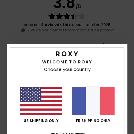
3.8
/5
basé sur
4 avis vérifiés
depuis octobre 2025
75% de nos clients recommandent ce produit
Confort
Rapport qualité / prix
4.0
4.3
WELCOME TO ROXY
Choose your country
Taille
Matière
3.8
Trop petit
Trop grand
Coloris
4.0
US SHIPPING ONLY
FR SHIPPING ONLY
2
/5