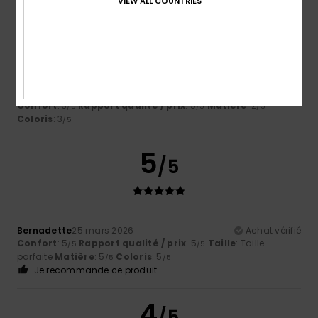
VIEW ALL COUNTRIES
Patricia
23 juillet 2026
Achat vérifié
Je n'aime pas trop le design
Afficher original - Castellano
Confort
: 3
Rapport qualité / prix
: 5
Matière
: 2
/5
/5
/5
Coloris
: 3
/5
5
/5
Bernadette
25 mars 2026
Achat vérifié
Confort
: 5
Rapport qualité / prix
: 5
Taille
: Taille
/5
/5
parfaite
Matière
: 5
Coloris
: 5
/5
/5
Je recommande ce produit
4
/5