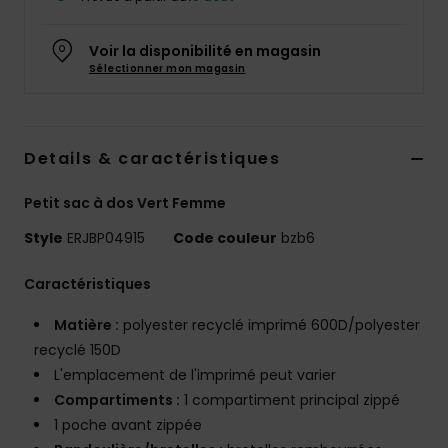
Accessoires
néoprène
Voir la disponibilité en magasin
Sélectionner mon magasin
Vêtements
Accessoires
Details & caractéristiques
Petit sac à dos Vert Femme
Chaussures
Style
ERJBP04915
Code couleur
bzb6
Fitness
Caractéristiques
Matière :
polyester recyclé imprimé 600D/polyester
Snow
recyclé 150D
L'emplacement de l'imprimé peut varier
Swim
Compartiments :
1 compartiment principal zippé
1 poche avant zippée