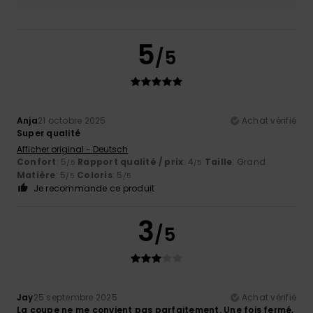
5
/5
Anja
21 octobre 2025
Achat vérifié
Super qualité
Afficher original - Deutsch
Confort
: 5
Rapport qualité / prix
: 4
Taille
: Grand
/5
/5
Matière
: 5
Coloris
: 5
/5
/5
Je recommande ce produit
3
/5
Jay
25 septembre 2025
Achat vérifié
La coupe ne me convient pas parfaitement. Une fois fermé,