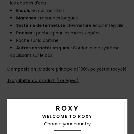
les entrées d'eau
Encolure :
col montant
Manches :
manches longues
Système de fermeture :
Fermeture éclair intégrale
Poches :
poches pour les mains zippées
Poche sur la poitrine
Autres caractéristiques :
Cordon avec système
coulissant sur le bas
Composition
[Matière principale] 100% polyester recyclé
Traçabilité du produit (Loi Agec)
Livraison & Retours
WELCOME TO ROXY
Choose your country
Avis clients