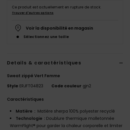
Accessoires
Ce produit est actuellement en rupture de stock.
néoprène
Trouver d'autres options
Vêtements
Voir la disponibilité en magasin
Sélectionnez une taille
Accessoires
Chaussures
Details & caractéristiques
Sweat zippé Vert Femme
Fitness
Style
ERJFT04823
Code couleur
gjn2
Snow
Caractéristiques
Matière :
Matière sherpa 100% polyester recyclé
Swim
Technologie :
Doublure thermique molletonnée
WarmFlight® pour garder la chaleur corporelle et limiter