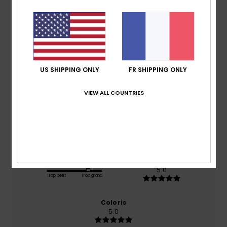
Note moyenne
4.0
/5
US SHIPPING ONLY
FR SHIPPING ONLY
basé sur
2 avis vérifiés
depuis septembre 2025
VIEW ALL COUNTRIES
50% de nos clients recommandent ce produit
Confort
Rapport qualité / prix
4.5
3.5
Taille
Matière
5.0
Trop petit
Trop grand
Coloris
5.0