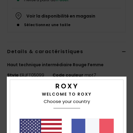
Accessoires
néoprène
Voir la disponibilité en magasin
Sélectionnez une taille
Vêtements
Accessoires
Details & caractéristiques
Chaussures
Haut technique intermédiaire Rouge Femme
Style
ERJFT05099
Code couleur
mpt7
Fitness
Caractéristiques
WELCOME TO ROXY
Snow
Matière :
polaire sherpa 100 % polyester recyclé
Choose your country
Coupe :
coupe relaxed
Swim
Caractéristiques :
2 poches chauffe-mains
zippées
Poche poitrine zippée