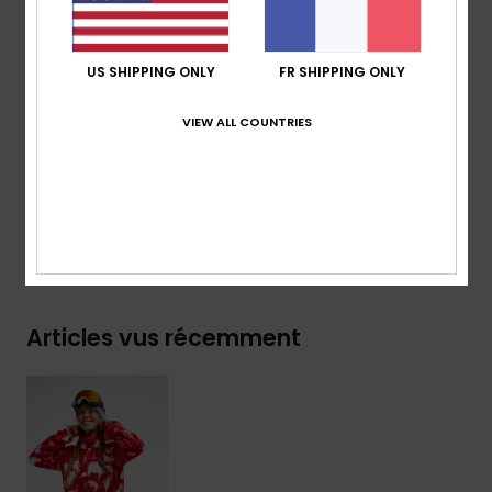
Poignets élastiqués
Ourlet réglable avec cordon élastique et boucle de
US SHIPPING ONLY
FR SHIPPING ONLY
serrage
VIEW ALL COUNTRIES
Composition
[Matière principale] 100% polyester recyclé
Traçabilité du produit (Loi Agec)
Livraison & Retours
Articles vus récemment