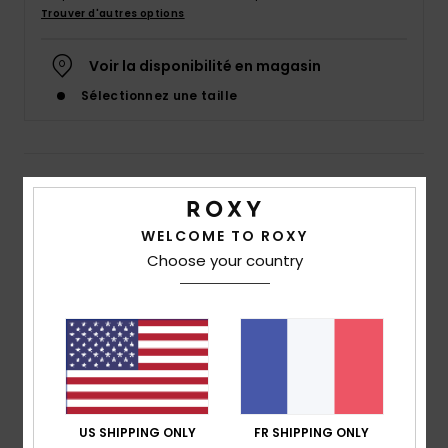
Accessoires
Trouver d'autres options
néoprène
Voir la disponibilité en magasin
Vêtements
Sélectionnez une taille
Accessoires
Details & caractéristiques
Chaussures
Sweat à capuche Vert Femme
WELCOME TO ROXY
Choose your country
Style
ERJFT04743
Code couleur
gje0
Fitness
Caractéristiques
Snow
Matière :
molleton recyclé en coton BCI et polyester
coupe :
coupe oversize
Swim
Encolure :
encolure à capuche
Manches :
manches longues
US SHIPPING ONLY
FR SHIPPING ONLY