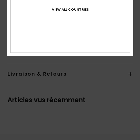
Poches :
Poches kangourou
Autres caractéristiques : empiècements au niveau
VIEW ALL COUNTRIES
des épaules
Composition
45% polyester recyclé, 30% coton peigné,
25% coton recyclé
Traçabilité du produit (Loi Agec)
Livraison & Retours
Articles vus récemment