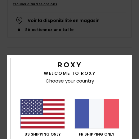
Accessoires
Trouver d'autres options
néoprène
Voir la disponibilité en magasin
Vêtements
Sélectionnez une taille
Accessoires
Details & caractéristiques
Chaussures
Sweat à capuche Vert Femme
WELCOME TO ROXY
Choose your country
Style
ERJFT04743
Code couleur
gje0
Fitness
Caractéristiques
Snow
Matière :
molleton recyclé en coton BCI et polyester
coupe :
coupe oversize
Swim
Encolure :
encolure à capuche
Manches :
manches longues
US SHIPPING ONLY
FR SHIPPING ONLY