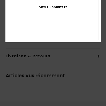
Poches :
Poches kangourou
Autres caractéristiques : empiècements au niveau
VIEW ALL COUNTRIES
des épaules
Composition
45% polyester recyclé, 30% coton peigné,
25% coton recyclé
Traçabilité du produit (Loi Agec)
Livraison & Retours
Articles vus récemment