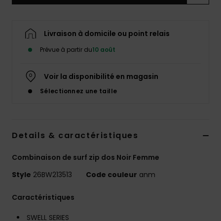
Accessoires
néoprène
Livraison à domicile ou point relais
Vêtements
Prévue à partir du
10 août
Accessoires
Voir la disponibilité en magasin
Sélectionnez une taille
Chaussures
Fitness
Details & caractéristiques
Combinaison de surf zip dos Noir Femme
Snow
Style
26BW213513
Code couleur
anm
Swim
Caractéristiques
SWELL SERIES