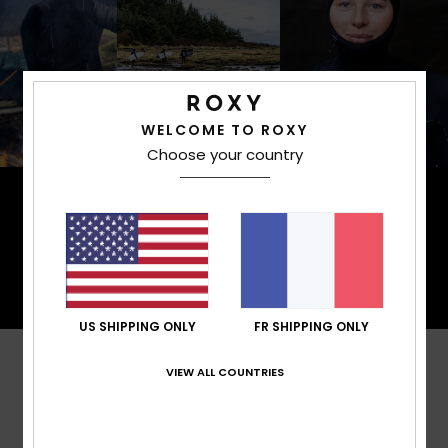
WELCOME TO ROXY
Choose your country
PrimaLoft® est composé de fibres ultrafines qui
retiennent efficacement la chaleur pour vous
maintenir au chaud. Il est fabriqué à partir de fibres
100 % recyclées après consommation et réintègre
les matériaux présents dans la nature.
US SHIPPING ONLY
FR SHIPPING ONLY
VIEW ALL COUNTRIES
Avis clients