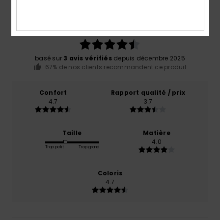
Note moyenne
4.7
/5
basé sur
3 avis vérifiés
depuis décembre 2025
67% de nos clients recommandent ce produit
Confort
Rapport qualité / prix
4.7
3.7
Taille
Matière
4.0
Trop petit
Trop grand
Coloris
4.7