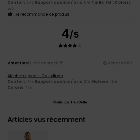
Confort
: 5
Rapport qualité / prix
: 5
Taille
: Petit
Coloris
:
/5
/5
5
/5
Je recommande ce produit
4
/5
Valentine
13 décembre 2025
Achat vérifié
...
Afficher original - Castellano
Confort
: 4
Rapport qualité / prix
: 3
Matière
: 4
/5
/5
/5
Coloris
: 4
/5
Vérifié par
TrustVille
Articles vus récemment