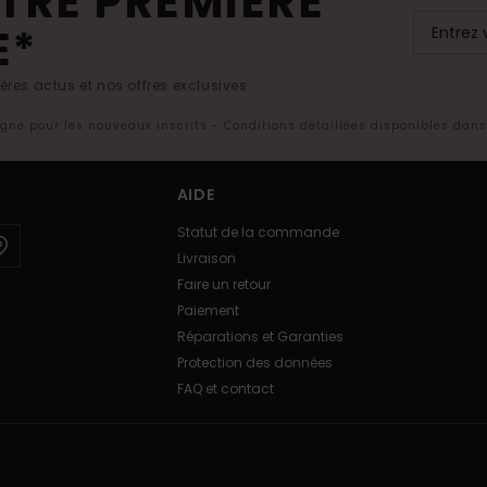
TRE PREMIÈRE
E*
res actus et nos offres exclusives.
ligne pour les nouveaux inscrits - Conditions détaillées disponibles dan
AIDE
Statut de la commande
Livraison
Faire un retour
Paiement
Réparations et Garanties
Protection des données
FAQ et contact