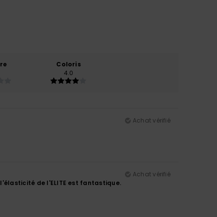
re
Coloris
4.0
Achat vérifié
Achat vérifié
élasticité de l'ELITE est fantastique.