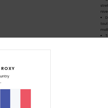
stre
nive
D
tout
moll
T
D
O
E
pièc
R
 ROXY
chev
untry
E
Edg
P
C
T