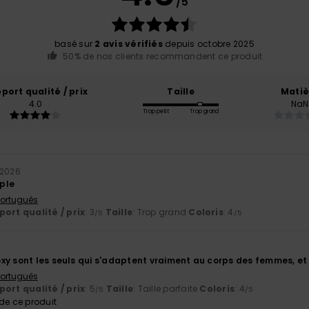
/5
basé sur
2 avis vérifiés
depuis octobre 2025
50% de nos clients recommandent ce produit
port qualité / prix
Taille
Matiè
4.0
NaN
Trop petit
Trop grand
 2026
ple
 Português
ort qualité / prix
: 3
Taille
: Trop grand
Coloris
: 4
/5
/5
y sont les seuls qui s'adaptent vraiment au corps des femmes, et l'
 Português
ort qualité / prix
: 5
Taille
: Taille parfaite
Coloris
: 4
/5
/5
e ce produit