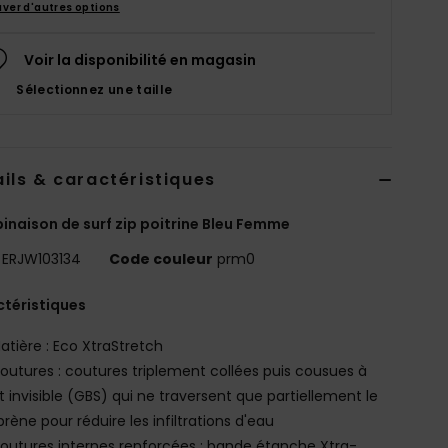
uver d'autres options
Voir la disponibilité en magasin
Sélectionnez une taille
ils & caractéristiques
naison de surf zip poitrine Bleu Femme
ERJW103134
Code couleur
prm0
téristiques
atière : Eco XtraStretch
outures : coutures triplement collées puis cousues à
t invisible (GBS) qui ne traversent que partiellement le
rène pour réduire les infiltrations d'eau
outures internes renforcées : bande étanche Xtra-