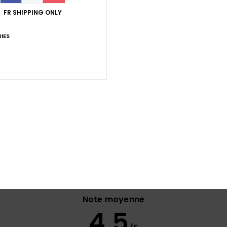
Comp
FR SHIPPING ONLY
élast
IES
Traça
Livr
Gar
Note moyenne
4.5