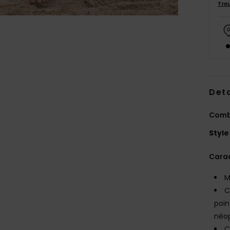
Tro
Deta
Combi
Style
Carac
M
C
poin
néop
C