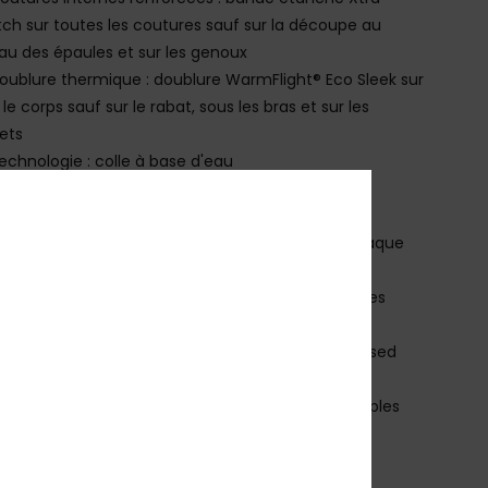
tch sur toutes les coutures sauf sur la découpe au
au des épaules et sur les genoux
oublure thermique : doublure WarmFlight® Eco Sleek sur
 le corps sauf sur le rabat, sous les bras et sur les
ets
echnologie : colle à base d'eau
oublure en polyester recyclé et nylon
uverture Chest Zip avec zip plastique PK#8
n raison de la technique d'impression utilisée, chaque
e est unique et peut donc différer de la photo
uban élastique Flush Lock 2.0 sur les poignets et les
illes
xtrémités du col, des poignets et des chevilles Fused
es thermoformées
rotège-genoux Supratex résistants, légers et souples
ol Glideskin
élécharger la
Déclaration De Conformité