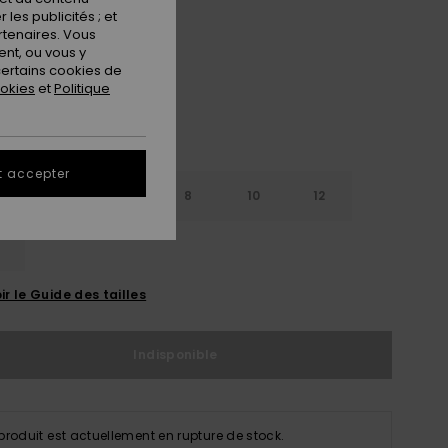
les publicités ; et
Surf The Web
ur
rtenaires. Vous
nt, ou vous y
ertains cookies de
ookies
et
Politique
t accepter
4
6
8
10
12
ir le Guide des tailles
Indisponible
produit est actuellement en rupture de stock.