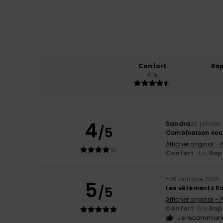
Confort
Rap
4.5
4
Sandra
20 janvier
/5
Combinaison sou
Afficher original -
Confort
: 4
Rapp
/5
-
26 octobre 2025
5
/5
Les vêtements Rox
Afficher original -
Confort
: 5
Rapp
/5
Je recommand