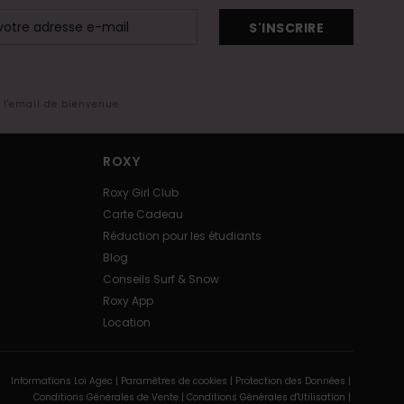
S'INSCRIRE
s l'email de bienvenue
ROXY
Roxy Girl Club
Carte Cadeau
Réduction pour les étudiants
Blog
Conseils Surf & Snow
Roxy App
Location
Informations Loi Agec |
Paramètres de cookies |
Protection des Données |
Conditions Générales de Vente |
Conditions Générales d'Utilisation |