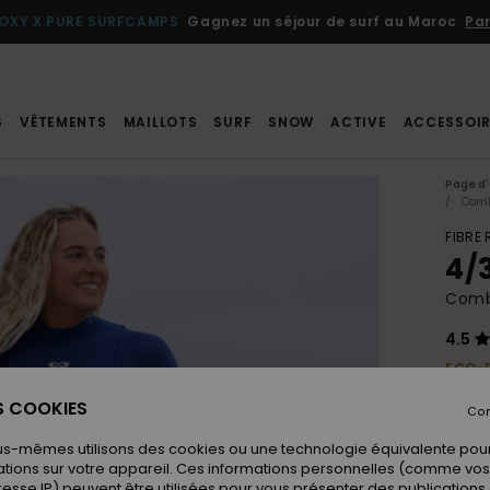
OXY X PURE SURFCAMPS
Gagnez un séjour de surf au Maroc
Par
S
VÊTEMENTS
MAILLOTS
SURF
SNOW
ACTIVE
ACCESSOIR
Page d'
Comb
FIBRE
4/
Combi
4.5
ECO-
320,0
ES COOKIES
Con
192
us-mêmes utilisons des cookies ou une technologie équivalente pour
BONS 
tions sur votre appareil. Ces informations personnelles (comme v
resse IP) peuvent être utilisées pour vous présenter des publications