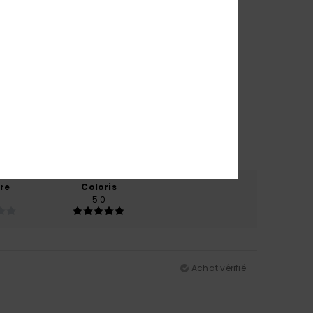
re
Coloris
5.0
Achat vérifié