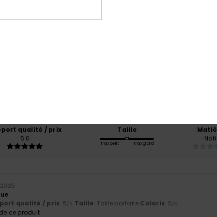
Note moyenne
5.0
/5
basé sur
1 avis vérifiés
depuis octobre 2025
100% de nos clients recommandent ce produit
port qualité / prix
Taille
Matiè
5.0
NaN
Trop petit
Trop grand
 2025
que
ort qualité / prix
: 5
Taille
: Taille parfaite
Coloris
: 5
/5
/5
e ce produit