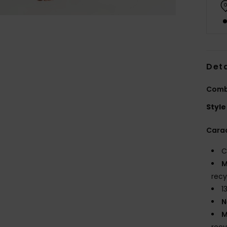
Deta
Combi
Style
Carac
C
M
recy
1
N
M
recy