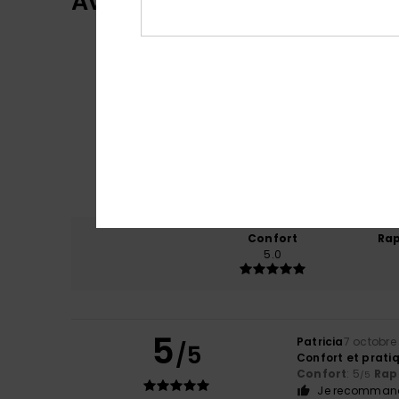
Avis clients
Confort
Rap
5.0
5
Patricia
7 octobre
/5
Confort et prati
Confort
: 5
Rapp
/5
Je recommand