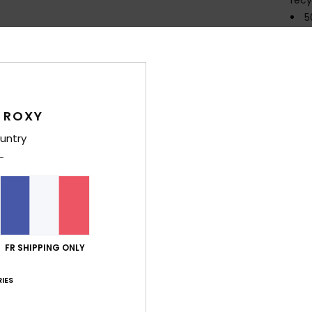
5
C
É
S
D
D
 ROXY
renf
untry
D
Comp
Traça
Livr
FR SHIPPING ONLY
IES