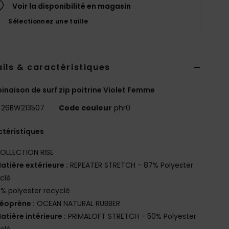
Voir la disponibilité en magasin
Sélectionnez une taille
ils & caractéristiques
naison de surf zip poitrine Violet Femme
26BW213507
Code couleur
phr0
téristiques
OLLECTION RISE
atière extérieure :
REPEATER STRETCH - 87% Polyester
clé
3% polyester recyclé
éoprène :
OCEAN NATURAL RUBBER
atière intérieure :
PRIMALOFT STRETCH - 50% Polyester
clé