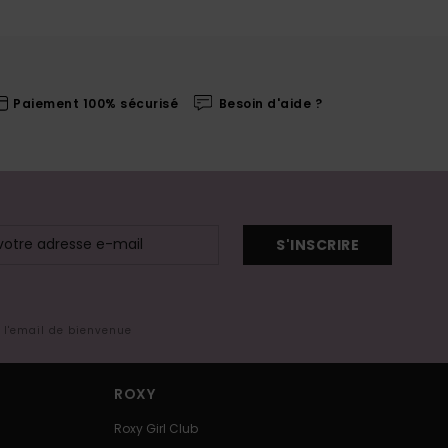
Paiement 100% sécurisé
Besoin d'aide ?
S'INSCRIRE
s l'email de bienvenue
ROXY
Roxy Girl Club