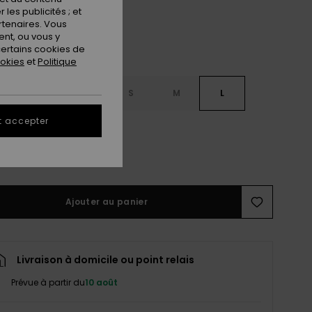
les publicités ; et
rtenaires. Vous
nt, ou vous y
ertains cookies de
ookies
et
Politique
S
XXS
XS
S
M
L
t accepter
XXL
ir le Guide des tailles
Ajouter au panier
Livraison à domicile ou point relais
Prévue à partir du
10 août