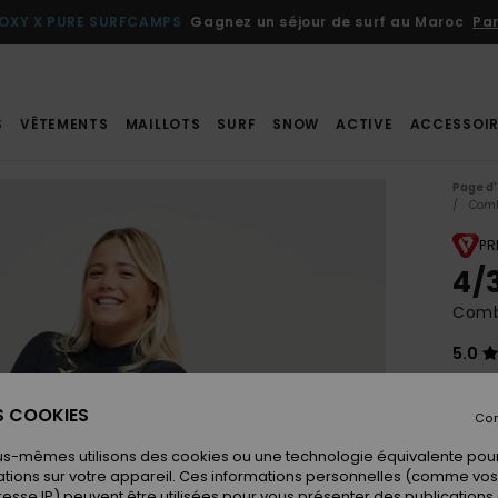
OXY X PURE SURFCAMPS
Gagnez un séjour de surf au Maroc
Par
S
VÊTEMENTS
MAILLOTS
SURF
SNOW
ACTIVE
ACCESSOIR
Page d'
Comb
PR
4/
Combi
5.0
270
ES COOKIES
Con
us-mêmes utilisons des cookies ou une technologie équivalente pour
Coule
tions sur votre appareil. Ces informations personnelles (comme v
resse IP) peuvent être utilisées pour vous présenter des publications