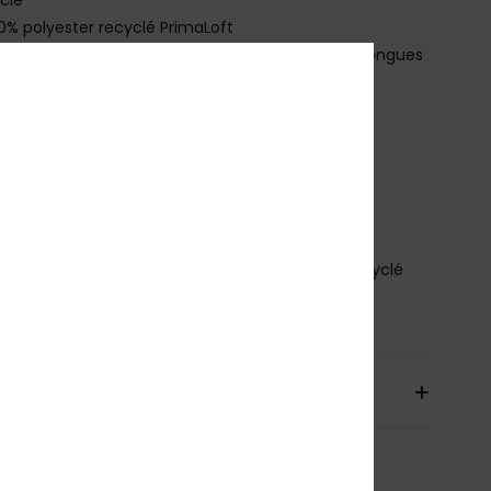
0% polyester recyclé PrimaLoft
onstruction :
combinaison intégrale manches longues
paisseur :
4/3 mm
ystème d'ouverture :
Zip au niveau de la poitrine
étail couture extérieure :
GBS
étail couture intérieure :
Points de frottement
orcés avec ruban adhésif Melco
étails à la colle Aqua Alpha - à base d'eau
osition
87% Polyester Recyclé, 13% Spandex Recyclé
bilité du produit (Loi Agec)
aison & Retours