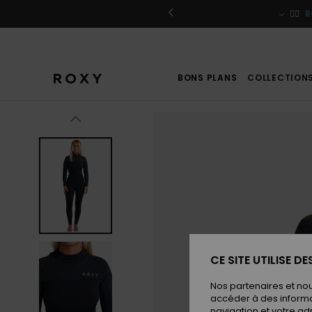
Passer
à
r / S'inscrire
🏄‍♀️
R
l'information
sur
le
produit
BONS PLANS
COLLECTION
CE SITE UTILISE D
Nos partenaires et no
accéder à des informa
navigation et votre ad