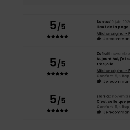
5
Santos
10 juin 202
/5
Haut de la page
Afficher original -
Je recommand
Zofia
16 novembre
5
Aujourd'hui, j'ai
/5
très jolie.
Afficher original - 
Confort
: 5
Rapp
/5
Je recommand
5
Elorria
2 novembre
/5
C’est celle que je
Confort
: 5
Rapp
/5
Je recommand