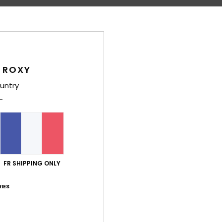
 ROXY
untry
 à
FR SHIPPING ONLY
IES