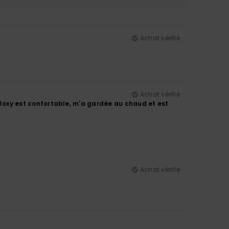
Achat vérifié
Achat vérifié
on Roxy est confortable, m'a gardée au chaud et est
Achat vérifié