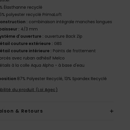
% Élasthanne recyclé
6% polyester recyclé PrimaLoft
onstruction :
combinaison intégrale manches longues
paisseur :
4/3 mm
ystème d'ouverture :
ouverture Back Zip
étail couture extérieure :
GBS
étail couture intérieure :
Points de frottement
orcés avec ruban adhésif Melco
étails à la colle Aqua Alpha - à base d'eau
osition
87% Polyester Recyclé, 13% Spandex Recyclé
bilité du produit (Loi Agec)
aison & Retours