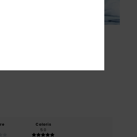
re
Coloris
5.0