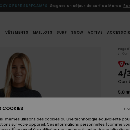
OXY X PURE SURFCAMPS
Gagnez un séjour de surf au Maroc
Par
S
VÊTEMENTS
MAILLOTS
SURF
SNOW
ACTIVE
ACCESSOIR
Page d'
Comb
PR
4/
Combi
5.0
29
ES COOKIES
Con
us-mêmes utilisons des cookies ou une technologie équivalente pour
Coule
tions sur votre appareil. Ces informations personnelles (comme v
resse IP) peuvent être utilisées pour vous présenter des publications