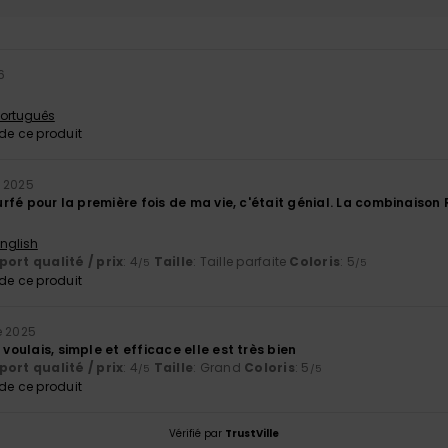
6
 Português
e ce produit
 2025
 surfé pour la première fois de ma vie, c'était génial. La combinais
English
ort qualité / prix
: 4
Taille
: Taille parfaite
Coloris
: 5
/5
/5
e ce produit
 2025
 voulais, simple et efficace elle est très bien
ort qualité / prix
: 4
Taille
: Grand
Coloris
: 5
/5
/5
e ce produit
Vérifié par
TrustVille