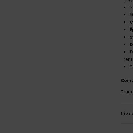
7
5
C
É
S
D
D
renf
D
Comp
Traça
Livr