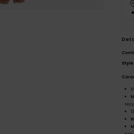
Deta
Combi
Style
Carac
S
M
recy
1
N
M
poly