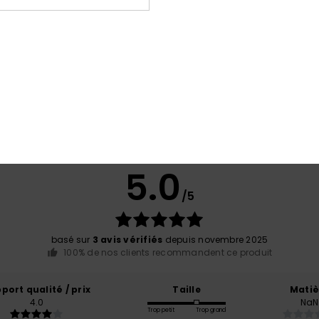
Note moyenne
5.0
/5
basé sur
3 avis vérifiés
depuis novembre 2025
100% de nos clients recommandent ce produit
port qualité / prix
Taille
Matiè
4.0
NaN
Trop petit
Trop grand