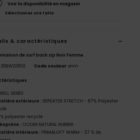
Voir la disponibilité en magasin
Sélectionnez une taille
ils & caractéristiques
naison de surf back zip Noir Femme
26BW213512
Code couleur
anm
téristiques
WELL SERIES
atière extérieure :
REPEATER STRETCH - 87% Polyester
clé
3% polyester recyclé
éoprène :
OCEAN NATURAL RUBBER
atière intérieure :
PRIMALOFT WARM - 37 % de
ester