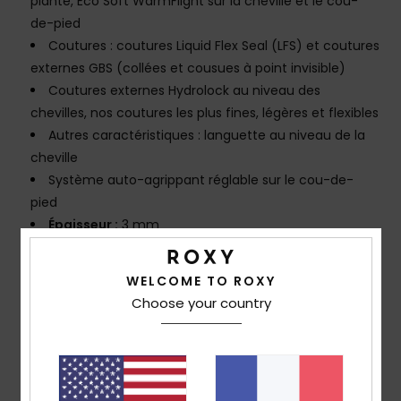
plante, Eco Soft WarmFlight sur la cheville et le cou-
de-pied
Coutures : coutures Liquid Flex Seal (LFS) et coutures
externes GBS (collées et cousues à point invisible)
Coutures externes Hydrolock au niveau des
chevilles, nos coutures les plus fines, légères et flexibles
Autres caractéristiques : languette au niveau de la
cheville
Système auto-agrippant réglable sur le cou-de-
pied
Épaisseur :
3 mm
Composition
[Matière principale] 92 % Nylon/polyamide,
WELCOME TO ROXY
8 % élasthanne
Choose your country
Traçabilité du produit (Loi Agec)
Livraison & Retours