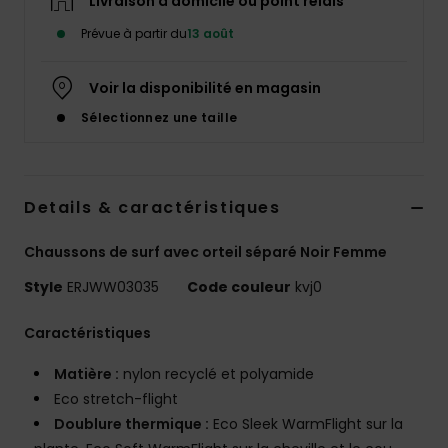
Livraison à domicile ou point relais
Accessoires
néoprène
Prévue à partir du
13 août
Voir la disponibilité en magasin
Vêtements
Sélectionnez une taille
Accessoires
Details & caractéristiques
Chaussures
Chaussons de surf avec orteil séparé Noir Femme
Fitness
Style
ERJWW03035
Code couleur
kvj0
Snow
Caractéristiques
Matière :
nylon recyclé et polyamide
Swim
Eco stretch-flight
Doublure thermique :
Eco Sleek WarmFlight sur la