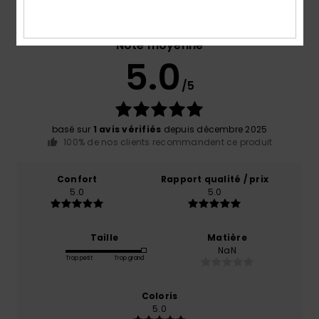
Note moyenne
5.0
/5
basé sur
1 avis vérifiés
depuis décembre 2025
100% de nos clients recommandent ce produit
Confort
Rapport qualité / prix
5.0
5.0
Taille
Matière
NaN
Trop petit
Trop grand
Coloris
5.0