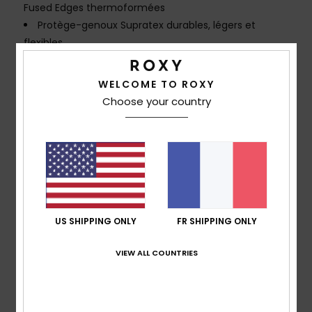
Fused Edges thermoformées
Protège-genoux Supratex durables, légers et
flexibles
Col Glideskin
L'emplacement de l'imprimé peut varier
WELCOME TO ROXY
Choose your country
Composition
[Matière principale] 87% polyester recyclé,
13% élasthanne
Traçabilité du produit (Loi Agec)
Livraison & Retours
US SHIPPING ONLY
FR SHIPPING ONLY
Garantie
VIEW ALL COUNTRIES
Avis clients