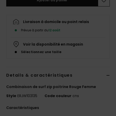
Ajouter au panier
Accessoires
néoprène
Livraison à domicile ou point relais
Vêtements
Prévue à partir du
12 août
Accessoires
Voir la disponibilité en magasin
Sélectionnez une taille
Chaussures
Fitness
Details & caractéristiques
Snow
Combinaison de surf zip poitrine Rouge Femme
Style
ERJW103135
Code couleur
cns
Swim
Caractéristiques