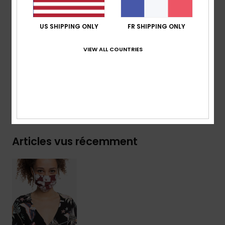
Produit certifié SGS conformément au CWA
17553:2020
US SHIPPING ONLY
FR SHIPPING ONLY
Composition
50% coton, 45% acrylique, 5% autre fibre
VIEW ALL COUNTRIES
Traçabilité du produit (Loi Agec)
Livraison & Retours
Articles vus récemment