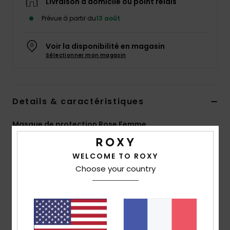
Livraison à domicile ou point relais
Accessoires
néoprène
Prévue à partir du
13 août
Voir la disponibilité en magasin
Vêtements
Sélectionner mon magasin
Accessoires
Details & caractéristiques
Chaussures
Masque de protection Rose Femme
Fitness
Style
ERJAA03970
Code couleur
mpd7
WELCOME TO ROXY
Caractéristiques
Choose your country
Snow
Masque lavable non adapté à un usage médical ou
Swim
chirurgical
Filtration :
20 lavages
Liens élastiques