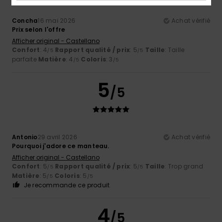
Concha
16 mai 2026
Achat vérifié
Prix selon l'offre
Afficher original - Castellano
Confort
: 4
Rapport qualité / prix
: 5
Taille
: Taille
/5
/5
parfaite
Matière
: 4
Coloris
: 3
/5
/5
5
/5
Antonio
29 avril 2026
Achat vérifié
Pourquoi j'adore ce manteau.
Afficher original - Castellano
Confort
: 5
Rapport qualité / prix
: 5
Taille
: Trop grand
/5
/5
Matière
: 5
Coloris
: 5
/5
/5
Je recommande ce produit
4
/5