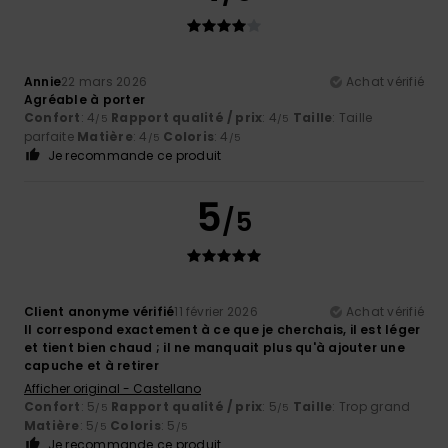
Annie
22 mars 2026
Achat vérifié
Agréable à porter
Confort
: 4
Rapport qualité / prix
: 4
Taille
: Taille
/5
/5
parfaite
Matière
: 4
Coloris
: 4
/5
/5
Je recommande ce produit
5
/5
Client anonyme vérifié
11 février 2026
Achat vérifié
Il correspond exactement à ce que je cherchais, il est léger
et tient bien chaud ; il ne manquait plus qu'à ajouter une
capuche et à retirer
Afficher original - Castellano
Confort
: 5
Rapport qualité / prix
: 5
Taille
: Trop grand
/5
/5
Matière
: 5
Coloris
: 5
/5
/5
Je recommande ce produit