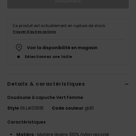
Indisponible
Accessoires
néoprène
Ce produit est actuellement en rupture de stock.
Vêtements
Trouver d'autres options
Accessoires
Voir la disponibilité en magasin
Sélectionnez une taille
Chaussures
Fitness
Details & caractéristiques
Doudoune à capuche Vert Femme
Snow
Style
ERJJK03618
Code couleur
gld0
Swim
Caractéristiques
Matière :
Matière légère 100% nylon recyclé