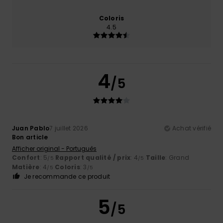
Coloris
4.5
4
/5
Juan Pablo
7 juillet 2026
Achat vérifié
Bon article
Afficher original - Português
Confort
: 5
Rapport qualité / prix
: 4
Taille
: Grand
/5
/5
Matière
: 4
Coloris
: 3
/5
/5
Je recommande ce produit
5
/5