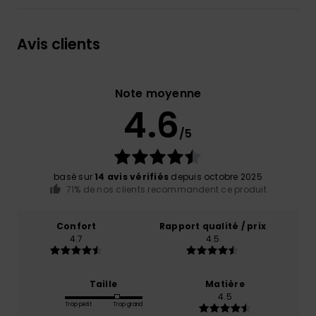
Avis clients
Note moyenne
4.6
/5
basé sur
14 avis vérifiés
depuis octobre 2025
71% de nos clients recommandent ce produit
Confort
Rapport qualité / prix
4.7
4.5
Taille
Matière
4.5
Trop petit
Trop grand