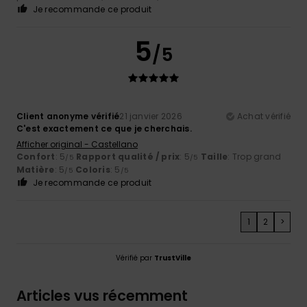
Je recommande ce produit
5
/5
Client anonyme vérifié
21 janvier 2026
Achat vérifié
C'est exactement ce que je cherchais.
Afficher original - Castellano
Confort
: 5
Rapport qualité / prix
: 5
Taille
: Trop grand
/5
/5
Matière
: 5
Coloris
: 5
/5
/5
Je recommande ce produit
1
2
>
Vérifié par
TrustVille
Articles vus récemment