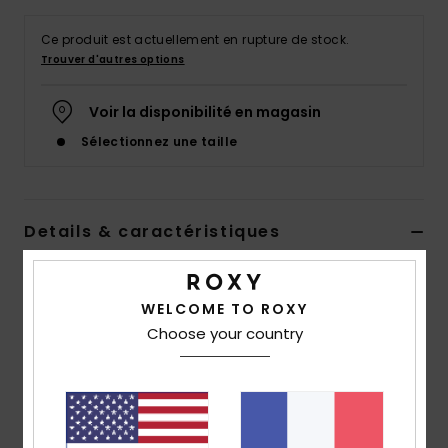
Accessoires
néoprène
Ce produit est actuellement en rupture de stock.
Trouver d'autres options
Vêtements
Voir la disponibilité en magasin
Sélectionnez une taille
Accessoires
Chaussures
Details & caractéristiques
Fitness
Lycra manches courtes Orange Fille 2-7 ans
WELCOME TO ROXY
Style
ERLWR03230
Code couleur
net0
Snow
Choose your country
Caractéristiques
Swim
Matière : matière Repreve™ en polyester recyclé et
élasthanne