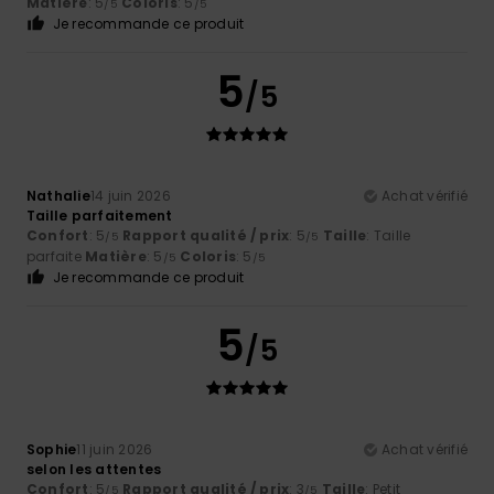
Matière
: 5
Coloris
: 5
/5
/5
Je recommande ce produit
5
/5
Nathalie
14 juin 2026
Achat vérifié
Taille parfaitement
Confort
: 5
Rapport qualité / prix
: 5
Taille
: Taille
/5
/5
parfaite
Matière
: 5
Coloris
: 5
/5
/5
Je recommande ce produit
5
/5
Sophie
11 juin 2026
Achat vérifié
selon les attentes
Confort
: 5
Rapport qualité / prix
: 3
Taille
: Petit
/5
/5