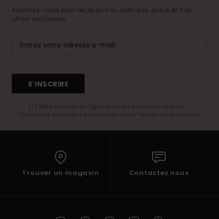
Abonnez-vous pour recevoir nos dernières actus et nos
offres exclusives.
S'INSCRIRE
(*) Offre valable en ligne pour les nouveaux inscrits -
Conditions détaillées disponibles dans l'email de bienvenue
Trouver un magasin
Contactez nous