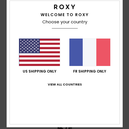
WELCOME TO ROXY
Sebastien
8 juillet 2026
Achat vérifié
Choose your country
parfait pour protéger des cicatrices sur le ventre
Confort
: 4
Rapport qualité / prix
: 4
Taille
: Taille
/5
/5
parfaite
Matière
: 4
Coloris
: 4
/5
/5
Je recommande ce produit
4
/5
US SHIPPING ONLY
FR SHIPPING ONLY
Megan
5 juillet 2026
Achat vérifié
VIEW ALL COUNTRIES
Un peu étroit
Afficher original - Deutsch
Confort
: 3
Rapport qualité / prix
: 5
Taille
: Petit
/5
/5
Matière
: 5
Coloris
: 5
/5
/5
Je recommande ce produit