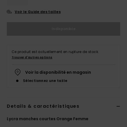
Accessoires
néoprène
Voir le Guide des tailles
Vêtements
Indisponible
Accessoires
Ce produit est actuellement en rupture de stock.
Trouver d'autres options
Chaussures
Voir la disponibilité en magasin
Fitness
Sélectionnez une taille
Snow
Details & caractéristiques
Swim
Lycra manches courtes Orange Femme