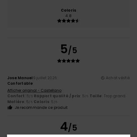
Coloris
4.8
5
/5
Jose Manuel
9 juillet 2026
Achat vérifié
Confortable
Afficher original - Castellano
Confort
: 5
Rapport qualité / prix
: 5
Taille
: Trop grand
/5
/5
Matière
: 5
Coloris
: 5
/5
/5
Je recommande ce produit
4
/5