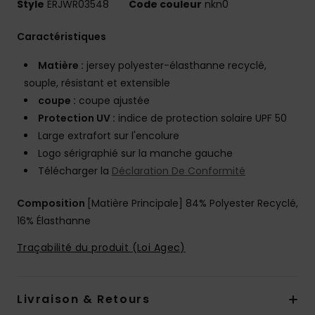
Style
ERJWR03548
Code couleur
nkn0
Caractéristiques
Matière :
jersey polyester-élasthanne recyclé,
souple, résistant et extensible
coupe :
coupe ajustée
Protection UV :
indice de protection solaire UPF 50
Large extrafort sur l'encolure
Logo sérigraphié sur la manche gauche
Télécharger la
Déclaration De Conformité
Composition
[Matière Principale] 84% Polyester Recyclé,
16% Élasthanne
Traçabilité du produit (Loi Agec)
Livraison & Retours