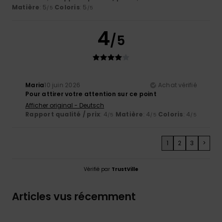
Matière
: 5
Coloris
: 5
/5
/5
4
/5
Maria
10 juin 2026
Achat vérifié
Pour attirer votre attention sur ce point
Afficher original - Deutsch
Rapport qualité / prix
: 4
Matière
: 4
Coloris
: 4
/5
/5
/5
1
2
3
>
Vérifié par
TrustVille
Articles vus récemment