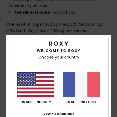
imprimé et paillettes
Semelle extérieure :
caoutchouc
Composition
Upper: 98% Synthetic/2% Metal, Lining:
100% Synthetic, Outsole: 100% Sponge Rubber
Traçabilité du produit (Loi Agec)
WELCOME TO ROXY
Choose your country
Livraison & Retours
Avis clients
Note moyenne
US SHIPPING ONLY
FR SHIPPING ONLY
5.0
VIEW ALL COUNTRIES
/5