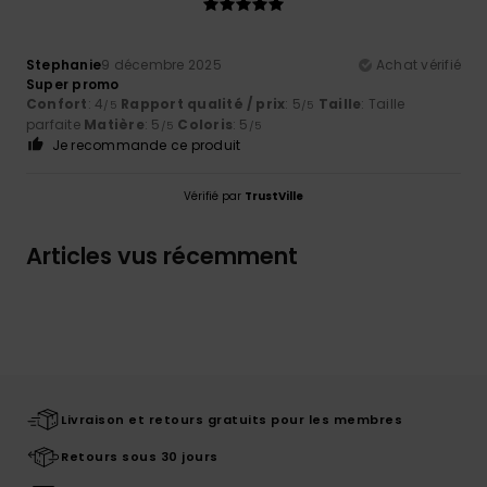
Stephanie
9 décembre 2025
Achat vérifié
Super promo
Confort
: 4
Rapport qualité / prix
: 5
Taille
: Taille
/5
/5
parfaite
Matière
: 5
Coloris
: 5
/5
/5
Je recommande ce produit
Vérifié par
TrustVille
Articles vus récemment
Livraison et retours gratuits pour les membres
Retours sous 30 jours