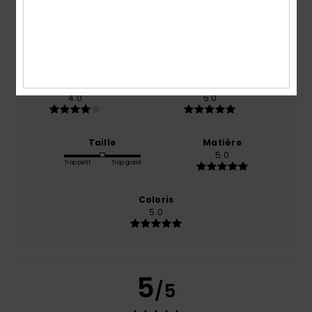
basé sur
1 avis vérifiés
depuis décembre 2025
100% de nos clients recommandent ce produit
Confort
Rapport qualité / prix
4.0
5.0
Taille
Matière
5.0
Trop petit
Trop grand
Coloris
5.0
5
/5