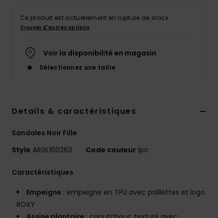
Accessoires
néoprène
Ce produit est actuellement en rupture de stock.
Trouver d'autres options
Vêtements
Voir la disponibilité en magasin
Sélectionnez une taille
Accessoires
Chaussures
Details & caractéristiques
Fitness
Sandales Noir Fille
Style
ARGL100263
Code couleur
lpc
Snow
Caractéristiques
Swim
Empeigne :
empeigne en TPU avec paillettes et logo
ROXY
Assise plantaire :
caoutchouc texturé avec