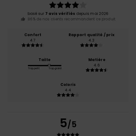
basé sur
7 avis vérifiés
depuis mai 2026
86% de nos clients recommandent ce produit
Confort
Rapport qualité / prix
4.7
4.3
Taille
Matière
4.6
Trop petit
Trop grand
Coloris
4.4
5
/5