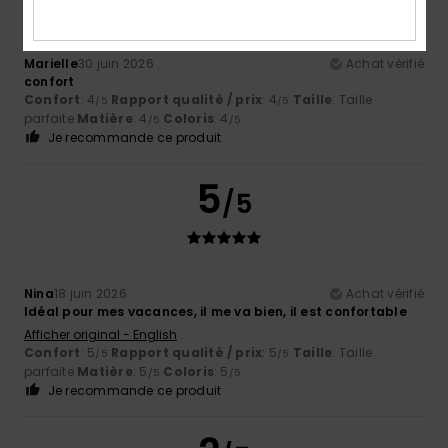
Marielle
30 juin 2026
Achat vérifié
confort
Confort
: 4
Rapport qualité / prix
: 4
Taille
: Taille
/5
/5
parfaite
Matière
: 4
Coloris
: 4
/5
/5
Je recommande ce produit
5
/5
Nina
18 juin 2026
Achat vérifié
Idéal pour mes vacances, il me va bien, il est confortable
Afficher original - English
Confort
: 5
Rapport qualité / prix
: 5
Taille
: Taille
/5
/5
parfaite
Matière
: 5
Coloris
: 5
/5
/5
Je recommande ce produit