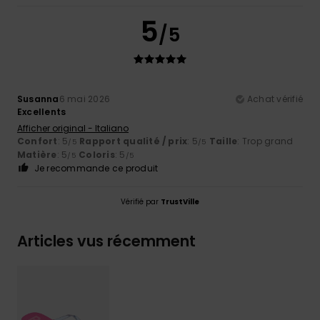
5
/5
Susanna
6 mai 2026
Achat vérifié
Excellents
Afficher original - Italiano
Confort
: 5
Rapport qualité / prix
: 5
Taille
: Trop grand
/5
/5
Matière
: 5
Coloris
: 5
/5
/5
Je recommande ce produit
Vérifié par
TrustVille
Articles vus récemment