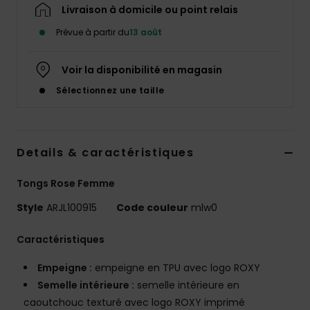
Accessoires
Livraison à domicile ou point relais
néoprène
Prévue à partir du
13 août
Vêtements
Voir la disponibilité en magasin
Sélectionnez une taille
Accessoires
Chaussures
Details & caractéristiques
Tongs Rose Femme
Fitness
Style
ARJL100915
Code couleur
mlw0
Snow
Caractéristiques
Empeigne :
empeigne en TPU avec logo ROXY
Swim
Semelle intérieure :
semelle intérieure en
caoutchouc texturé avec logo ROXY imprimé