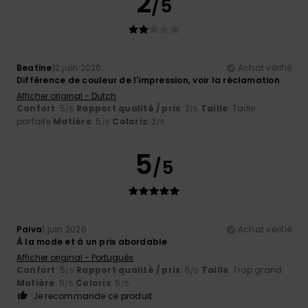
2
/5
Beatine
12 juin 2026
Achat vérifié
Différence de couleur de l'impression, voir la réclamation
Afficher original - Dutch
Confort
: 5
Rapport qualité / prix
: 2
Taille
: Taille
/5
/5
parfaite
Matière
: 5
Coloris
: 2
/5
/5
5
/5
Paiva
1 juin 2026
Achat vérifié
À la mode et à un prix abordable
Afficher original - Português
Confort
: 5
Rapport qualité / prix
: 5
Taille
: Trop grand
/5
/5
Matière
: 5
Coloris
: 5
/5
/5
Je recommande ce produit