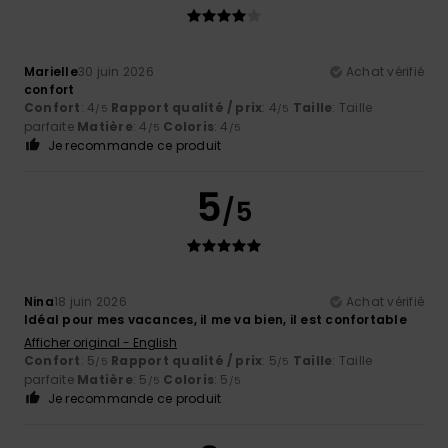
Marielle
30 juin 2026
Achat vérifié
confort
Confort
: 4
Rapport qualité / prix
: 4
Taille
: Taille
/5
/5
parfaite
Matière
: 4
Coloris
: 4
/5
/5
Je recommande ce produit
5
/5
Nina
18 juin 2026
Achat vérifié
Idéal pour mes vacances, il me va bien, il est confortable
Afficher original - English
Confort
: 5
Rapport qualité / prix
: 5
Taille
: Taille
/5
/5
parfaite
Matière
: 5
Coloris
: 5
/5
/5
Je recommande ce produit