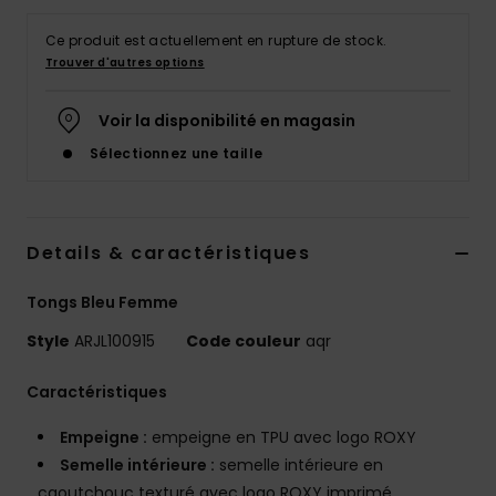
Accessoires
néoprène
Ce produit est actuellement en rupture de stock.
Trouver d'autres options
Vêtements
Voir la disponibilité en magasin
Sélectionnez une taille
Accessoires
Chaussures
Details & caractéristiques
Fitness
Tongs Bleu Femme
Style
ARJL100915
Code couleur
aqr
Snow
Caractéristiques
Swim
Empeigne :
empeigne en TPU avec logo ROXY
Semelle intérieure :
semelle intérieure en
caoutchouc texturé avec logo ROXY imprimé