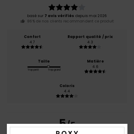
basé sur
7 avis vérifiés
depuis mai 2026
86% de nos clients recommandent ce produit
Confort
Rapport qualité / prix
4.7
4.3
Taille
Matière
4.6
Trop petit
Trop grand
Coloris
4.4
5
/5