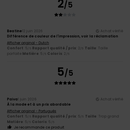
2
/5
Beatine
12 juin 2026
Achat vérifié
Différence de couleur de l'impression, voir la réclamation
Afficher original - Dutch
Confort
: 5
Rapport qualité / prix
: 2
Taille
: Taille
/5
/5
parfaite
Matière
: 5
Coloris
: 2
/5
/5
5
/5
Paiva
1 juin 2026
Achat vérifié
À la mode et à un prix abordable
Afficher original - Português
Confort
: 5
Rapport qualité / prix
: 5
Taille
: Trop grand
/5
/5
Matière
: 5
Coloris
: 5
/5
/5
Je recommande ce produit