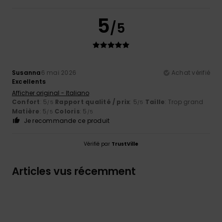
5
/5
Susanna
6 mai 2026
Achat vérifié
Excellents
Afficher original - Italiano
Confort
: 5
Rapport qualité / prix
: 5
Taille
: Trop grand
/5
/5
Matière
: 5
Coloris
: 5
/5
/5
Je recommande ce produit
Vérifié par
TrustVille
Articles vus récemment