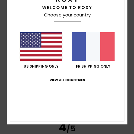
WELCOME TO ROXY
Choose your country
Marie
8 juillet 2026
Achat vérifié
Adepte de Roxy
Confort
: 5
Rapport qualité / prix
: 5
Taille
: Taille
/5
/5
parfaite
Matière
: 5
Coloris
: 5
/5
/5
Je recommande ce produit
4
/5
US SHIPPING ONLY
FR SHIPPING ONLY
VIEW ALL COUNTRIES
Mona
1 juillet 2026
Achat vérifié
elles sont un peu glissantes
Confort
: 4
Rapport qualité / prix
: 4
Taille
: Taille
/5
/5
parfaite
Matière
: 3
Coloris
: 5
/5
/5
Je recommande ce produit
4
/5