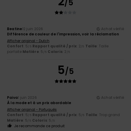
2
/5
Beatine
12 juin 2026
Achat vérifié
Différence de couleur de l'impression, voir la réclamation
Afficher original - Dutch
Confort
: 5
Rapport qualité / prix
: 2
Taille
: Taille
/5
/5
parfaite
Matière
: 5
Coloris
: 2
/5
/5
5
/5
Paiva
1 juin 2026
Achat vérifié
À la mode et à un prix abordable
Afficher original - Português
Confort
: 5
Rapport qualité / prix
: 5
Taille
: Trop grand
/5
/5
Matière
: 5
Coloris
: 5
/5
/5
Je recommande ce produit