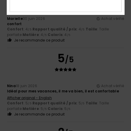
Marielle
30 juin 2026
Achat vérifié
confort
Confort
: 4
Rapport qualité / prix
: 4
Taille
: Taille
/5
/5
parfaite
Matière
: 4
Coloris
: 4
/5
/5
Je recommande ce produit
5
/5
Nina
18 juin 2026
Achat vérifié
Idéal pour mes vacances, il me va bien, il est confortable
Afficher original - English
Confort
: 5
Rapport qualité / prix
: 5
Taille
: Taille
/5
/5
parfaite
Matière
: 5
Coloris
: 5
/5
/5
Je recommande ce produit