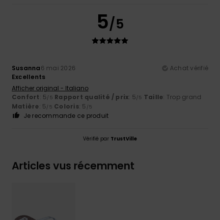
5
/5
Susanna
6 mai 2026
Achat vérifié
Excellents
Afficher original - Italiano
Confort
: 5
Rapport qualité / prix
: 5
Taille
: Trop grand
/5
/5
Matière
: 5
Coloris
: 5
/5
/5
Je recommande ce produit
Vérifié par
TrustVille
Articles vus récemment