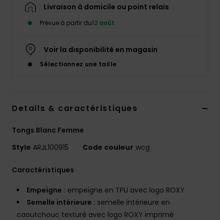
Accessoires
Livraison à domicile ou point relais
néoprène
Prévue à partir du
12 août
Vêtements
Voir la disponibilité en magasin
Sélectionnez une taille
Accessoires
Chaussures
Details & caractéristiques
Tongs Blanc Femme
Fitness
Style
ARJL100915
Code couleur
wcg
Snow
Caractéristiques
Empeigne :
empeigne en TPU avec logo ROXY
Swim
Semelle intérieure :
semelle intérieure en
caoutchouc texturé avec logo ROXY imprimé