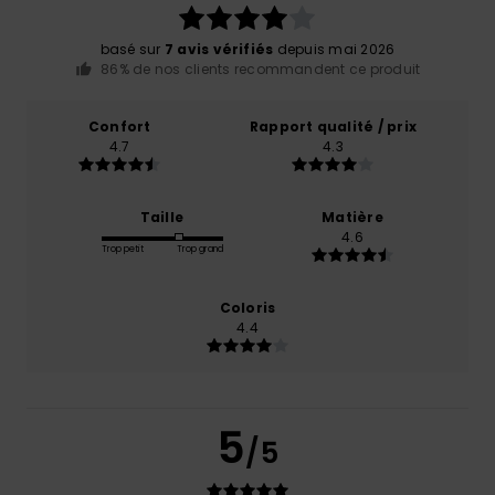
basé sur
7 avis vérifiés
depuis mai 2026
86% de nos clients recommandent ce produit
Confort
Rapport qualité / prix
4.7
4.3
Taille
Matière
4.6
Trop petit
Trop grand
Coloris
4.4
5
/5