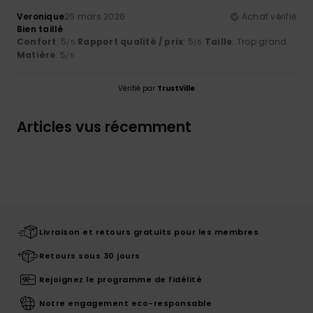
Veronique
25 mars 2026
Achat vérifié
Bien taillé
Confort
: 5
Rapport qualité / prix
: 5
Taille
: Trop grand
/5
/5
Matière
: 5
/5
Vérifié par
TrustVille
Articles vus récemment
Livraison et retours gratuits pour les membres
Retours sous 30 jours
Rejoignez le programme de fidélité
Notre engagement eco-responsable