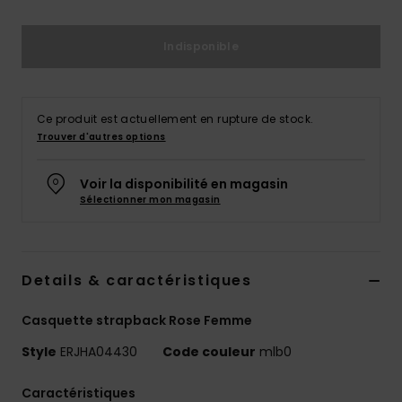
Accessoires
néoprène
Indisponible
Vêtements
Ce produit est actuellement en rupture de stock.
Accessoires
Trouver d'autres options
Voir la disponibilité en magasin
Chaussures
Sélectionner mon magasin
Fitness
Details & caractéristiques
Snow
Casquette strapback Rose Femme
Swim
Style
ERJHA04430
Code couleur
mlb0
Caractéristiques