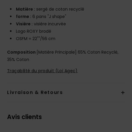
Matière :
sergé de coton recyclé
forme :
6 pans "J shape"
Visière :
visière incurvée
Logo ROXY brodé
OSFM = 22""/56 cm
Composition
[Matière Principale] 65% Coton Recyclé,
35% Coton
Traçabilité du produit (Loi Agec)
Livraison & Retours
Avis clients