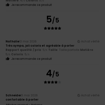
Matière
: 4
Coloris
: 5
/5
/5
Je recommande ce produit
5
/5
Nathalie
13 mai 2026
Achat vérifié
Très sympa, joli coloris et agréable à porter
Rapport qualité / prix
: 5
Taille
: Taille parfaite
Matière
:
/5
5
Coloris
: 5
/5
/5
Je recommande ce produit
4
/5
Schneider
3 mai 2026
Achat vérifié
confortable à porter
Afficher original - Italiano