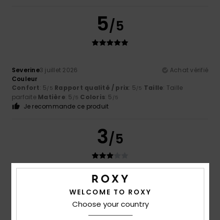
5
/5
Severine
3 juillet 2026
Achat vérifié
Couleur
Confort
: 5
Rapport qualité / prix
: 5
Taille
: Taille
/5
/5
parfaite
Matière
: 5
Coloris
: 5
/5
/5
Je recommande ce produit
3
/5
Hannu
1 juillet 2026
Achat vérifié
WELCOME TO ROXY
Les couleurs sont différentes dans la réalité et sur Internet
Choose your country
Afficher original - English
Confort
: 4
Rapport qualité / prix
: 4
Taille
: Taille
/5
/5