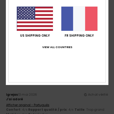
parfaite
Matière
: 4
Coloris
: 1
/5
/5
5
/5
US SHIPPING ONLY
FR SHIPPING ONLY
Emmanuelle
22 mai 2026
Achat vérifié
Bien
VIEW ALL COUNTRIES
Confort
: 5
Rapport qualité / prix
: 5
Taille
: Grand
/5
/5
Matière
: 5
Coloris
: 4
/5
/5
5
/5
Igrejas
13 mai 2026
Achat vérifié
J'ai adoré
Afficher original - Português
Confort
: 4
Rapport qualité / prix
: 4
Taille
: Trop grand
/5
/5