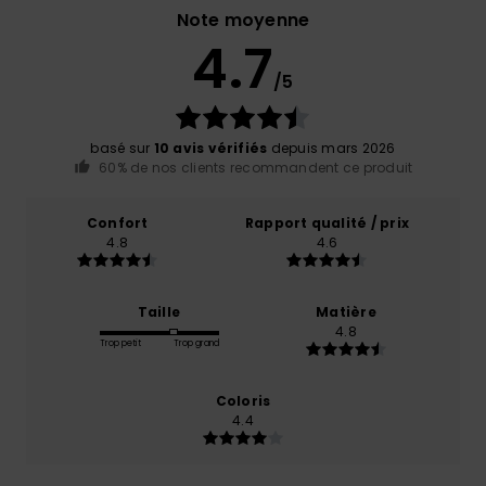
Note moyenne
4.7
/5
basé sur
10 avis vérifiés
depuis mars 2026
60% de nos clients recommandent ce produit
Confort
Rapport qualité / prix
4.8
4.6
Taille
Matière
4.8
Trop petit
Trop grand
Coloris
4.4