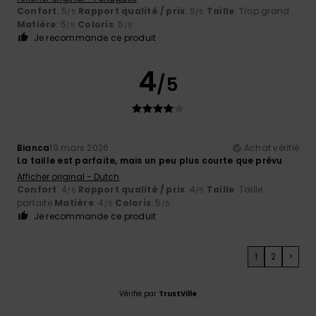
Confort
: 5
Rapport qualité / prix
: 5
Taille
: Trop grand
/5
/5
Matière
: 5
Coloris
: 5
/5
/5
Je recommande ce produit
4
/5
Bianca
19 mars 2026
Achat vérifié
La taille est parfaite, mais un peu plus courte que prévu
Afficher original - Dutch
Confort
: 4
Rapport qualité / prix
: 4
Taille
: Taille
/5
/5
parfaite
Matière
: 4
Coloris
: 5
/5
/5
Je recommande ce produit
1
2
>
Vérifié par
TrustVille