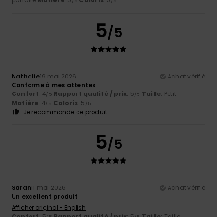
parfaite
Matière
: 5
Coloris
: 5
/5
/5
5
/5
Nathalie
19 mai 2026
Achat vérifié
Conforme à mes attentes
Confort
: 4
Rapport qualité / prix
: 5
Taille
: Petit
/5
/5
Matière
: 4
Coloris
: 5
/5
/5
Je recommande ce produit
5
/5
Sarah
11 mai 2026
Achat vérifié
Un excellent produit
Afficher original - English
Confort
: 5
Rapport qualité / prix
: 5
Taille
: Taille
/5
/5