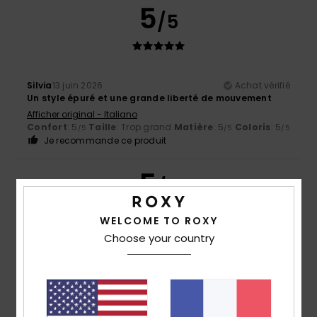
5
/5
Silvia
13 juin 2026
Achat vérifié
Un style épuré et une grande liberté de mouvement
Afficher original - Italiano
Confort
: 5
Taille
: Trop grand
Matière
: 5
Coloris
: 5
/5
/5
/5
Je recommande ce produit
5
/5
WELCOME TO ROXY
Choose your country
Janusz
29 mai 2026
Achat vérifié
Bonne coupe et bonne qualité
Afficher original - Castellano
Taille
: Taille parfaite
Coloris
: 5
/5
Je recommande ce produit