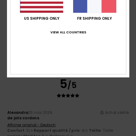
5
/5
US SHIPPING ONLY
FR SHIPPING ONLY
VIEW ALL COUNTRIES
Pauline
28 mai 2026
Achat vérifié
Parfait
Confort
: 5
Rapport qualité / prix
: 5
Taille
: Taille
/5
/5
parfaite
Matière
: 5
Coloris
: 5
/5
/5
Je recommande ce produit
5
/5
Alexandra
25 mai 2026
Achat vérifié
de jolis cordons
Afficher original - Deutsch
Confort
: 5
Rapport qualité / prix
: 4
Taille
: Taille
/5
/5