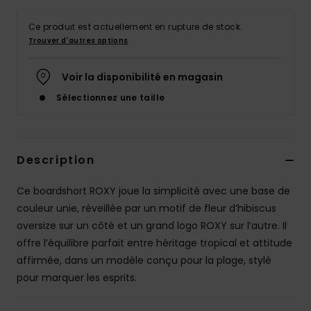
Accessoires
néoprène
Ce produit est actuellement en rupture de stock.
Trouver d'autres options
Vêtements
Voir la disponibilité en magasin
Sélectionnez une taille
Accessoires
Chaussures
Description
Fitness
Ce boardshort ROXY joue la simplicité avec une base de
couleur unie, réveillée par un motif de fleur d’hibiscus
oversize sur un côté et un grand logo ROXY sur l’autre. Il
Snow
offre l’équilibre parfait entre héritage tropical et attitude
affirmée, dans un modèle conçu pour la plage, stylé
Swim
pour marquer les esprits.