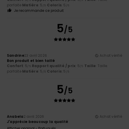
parfaite
Matière
: 5
Coloris
: 5
/5
/5
Je recommande ce produit
5
/5
Sandrine
23 avril 2026
Achat vérifié
Bon produit et bien taillé
Confort
: 5
Rapport qualité / prix
: 5
Taille
: Taille
/5
/5
parfaite
Matière
: 5
Coloris
: 5
/5
/5
5
/5
Anabela
2 avril 2026
Achat vérifié
J'apprécie beaucoup la qualité
Afficher original - Português