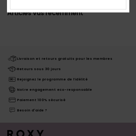
Articles vus récemment
Livraison et retours gratuits pour les membres
Retours sous 30 jours
Rejoignez le programme de fidélité
Notre engagement eco-responsable
Paiement 100% sécurisé
Besoin d'aide ?