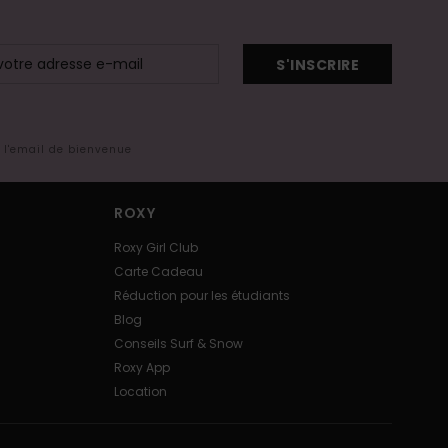
S'INSCRIRE
s l'email de bienvenue
ROXY
Roxy Girl Club
Carte Cadeau
Réduction pour les étudiants
Blog
Conseils Surf & Snow
Roxy App
Location