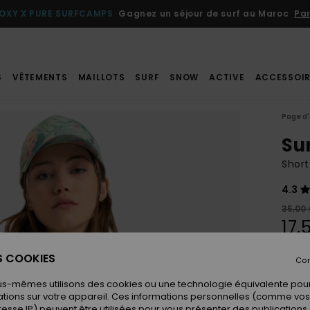
OXY X PURE SURFCAMPS
Gagnez un séjour de surf au Maroc
Par
S
VÊTEMENTS
MAILLOTS
SURF
SNOW
ACTIVE
ACCESSOIR
Page d'
Su
Short
4.3
35,00
17,
BONS 
ES COOKIES
Con
us-mêmes utilisons des cookies ou une technologie équivalente pour
Coule
tions sur votre appareil. Ces informations personnelles (comme v
resse IP) peuvent être utilisées pour vous présenter des publications