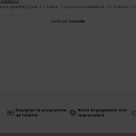
 Castellano
ort qualité / prix
: 3
Taille
: Taille parfaite
Matière
: 3
Coloris
: 5
/5
/5
/
Vérifié par
TrustVille
Rejoignez le programme
Notre engagement eco-
de fidélité
responsable