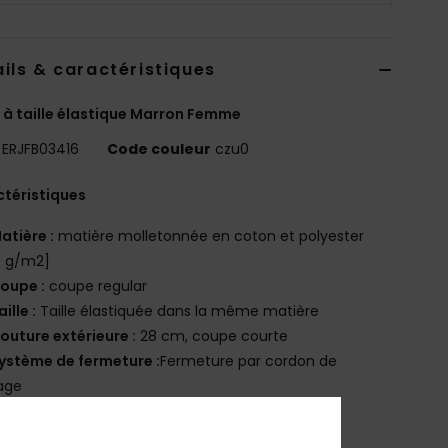
ils & caractéristiques
 à taille élastique Marron Femme
ERJFB03416
Code couleur
czu0
téristiques
atière :
matière molletonnée en coton et polyester
0 g/m2]
oupe :
coupe regular
aille :
Taille élastiquée dans la même matière
outure extérieure :
28 cm, coupe courte
ystème de fermeture :
Fermeture par cordon de
age
oches :
poches sur le côté
ogotage :
Logo sérigraphié sur la poche latérale