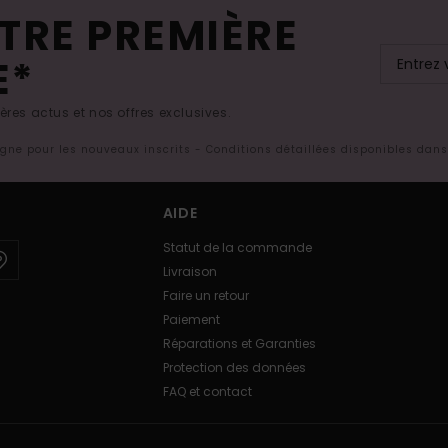
TRE PREMIÈRE
E*
res actus et nos offres exclusives.
ligne pour les nouveaux inscrits - Conditions détaillées disponibles dan
AIDE
Statut de la commande
Livraison
Faire un retour
Paiement
Réparations et Garanties
Protection des données
FAQ et contact