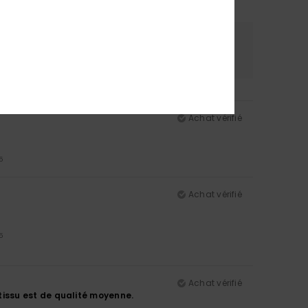
re
Coloris
5.0
Achat vérifié
5
Achat vérifié
5
Achat vérifié
e tissu est de qualité moyenne.