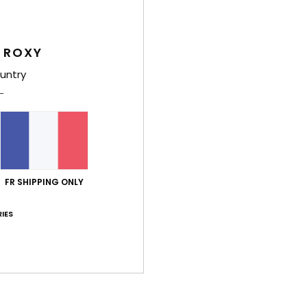
Comp
Traça
 ROXY
untry
Livr
FR SHIPPING ONLY
IES
Note moyenne
4.3
/5
basé sur
3 avis vérifiés
depuis mai 2026