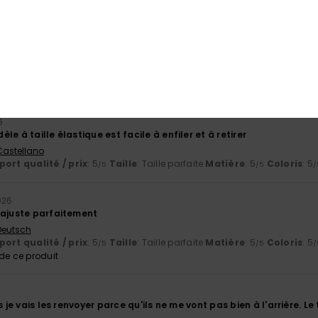
33% de nos clients recommandent ce produit
port qualité / prix
Taille
Matiè
4.3
4.3
Trop petit
Trop grand
6
le à taille élastique est facile à enfiler et à retirer
 Castellano
ort qualité / prix
: 5
Taille
: Taille parfaite
Matière
: 5
Coloris
: 5
/5
/5
/
026
'ajuste parfaitement
 Deutsch
ort qualité / prix
: 5
Taille
: Taille parfaite
Matière
: 5
Coloris
: 5
/5
/5
/
e ce produit
s je vais les renvoyer parce qu'ils ne me vont pas bien à l'arrière. L