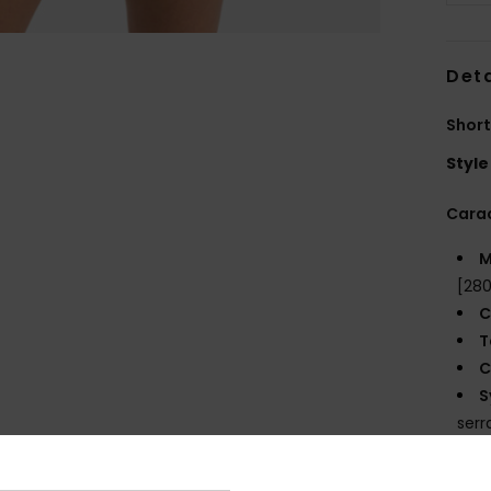
Deta
Short
Style
Carac
M
[28
C
T
C
S
serr
P
L