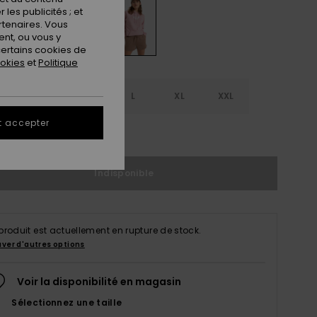
les publicités ; et
rtenaires. Vous
nt, ou vous y
ertains cookies de
ookies
et
Politique
S
S
M
L
XL
XXL
t accepter
ir le Guide des tailles
Indisponible
produit est actuellement en rupture de stock.
uver d'autres options
Voir la disponibilité en magasin
Sélectionnez une taille