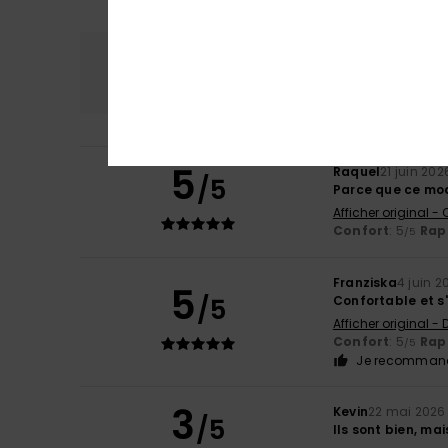
Confort
Rap
4.3
5
Raquel
21 juin 202
/5
Parce que ce modè
Afficher original -
Confort
: 5
Rapp
/5
Franziska
4 juin 2
5
/5
Confortable et s
Afficher original -
Confort
: 5
Rapp
/5
Je recommand
3
Kevin
22 mai 2026
/5
Ils sont bien, mai